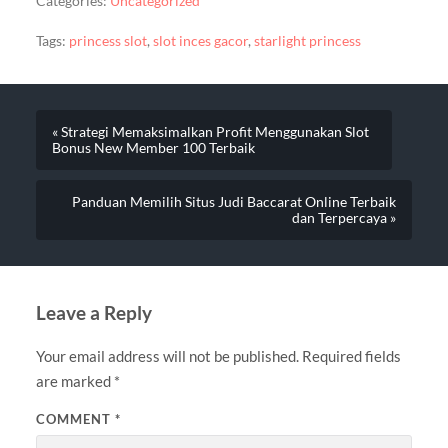
Categories:
Uncategorized
Tags:
princess slot
,
slot inces gacor
,
starlight princess
« Strategi Memaksimalkan Profit Menggunakan Slot
Bonus New Member 100 Terbaik
Panduan Memilih Situs Judi Baccarat Online Terbaik
dan Terpercaya »
Leave a Reply
Your email address will not be published.
Required fields
are marked
*
COMMENT
*