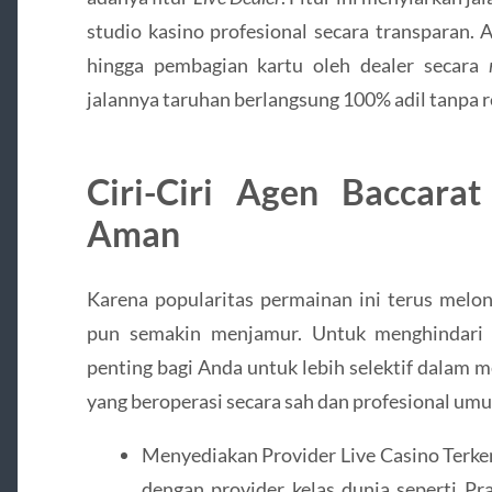
studio kasino profesional secara transparan.
hingga pembagian kartu oleh dealer secara
jalannya taruhan berlangsung 100% adil tanpa r
Ciri-Ciri Agen Baccara
Aman
Karena popularitas permainan ini terus melonj
pun semakin menjamur. Untuk menghindari r
penting bagi Anda untuk lebih selektif dalam m
yang beroperasi secara sah dan profesional umu
Menyediakan Provider Live Casino Terke
dengan provider kelas dunia seperti Pr