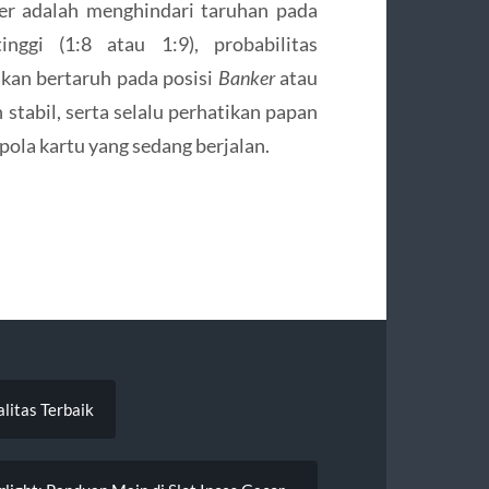
ler adalah menghindari taruhan pada
nggi (1:8 atau 1:9), probabilitas
akan bertaruh pada posisi
Banker
atau
stabil, serta selalu perhatikan papan
ola kartu yang sedang berjalan.
alitas Terbaik