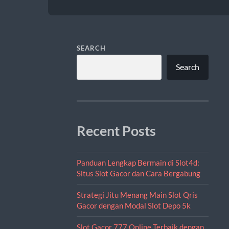
SEARCH
Search
Recent Posts
Panduan Lengkap Bermain di Slot4d:
Situs Slot Gacor dan Cara Bergabung
Strategi Jitu Menang Main Slot Qris
Gacor dengan Modal Slot Depo 5k
Slot Gacor 777 Online Terbaik dengan