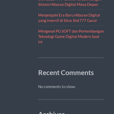
Sistem Hiburan Digital Masa Depan
Menjelajahi Era Baru Hiburan Digital
yang Imersif di Situs Slot777 Gacor
Mengenal PG SOFT dan Perkembangan
Teknologi Game Digital Modern Saat
Ini
Recent Comments
No comments to show.