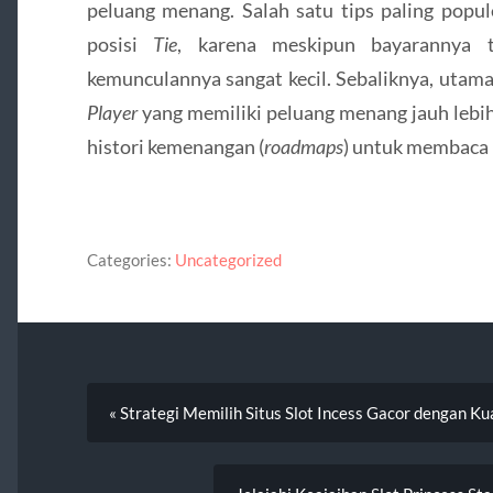
peluang menang. Salah satu tips paling popu
posisi
Tie
, karena meskipun bayarannya ti
kemunculannya sangat kecil. Sebaliknya, utam
Player
yang memiliki peluang menang jauh lebih 
histori kemenangan (
roadmaps
) untuk membaca p
Categories:
Uncategorized
« Strategi Memilih Situs Slot Incess Gacor dengan Ku