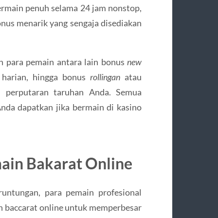
ermain penuh selama 24 jam nonstop,
nus menarik yang sengaja disediakan
eh para pemain antara lain bonus
new
 harian, hingga bonus
rollingan
atau
l perputaran taruhan Anda. Semua
Anda dapatkan jika bermain di kasino
ain Bakarat Online
untungan, para pemain profesional
en baccarat online untuk memperbesar