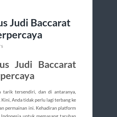
s Judi Baccarat
erpercaya
TS
us Judi Baccarat
rpercaya
tarik tersendiri, dan di antaranya,
Kini, Anda tidak perlu lagi terbang ke
n permainan ini. Kehadiran platform
i Indonesia untuk memasang taruhan