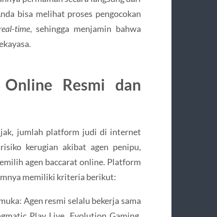
 Anda bisa melihat proses pengocokan
real-time
, sehingga menjamin bahwa
ekayasa.
t Online Resmi dan
ak, jumlah platform judi di internet
isiko kerugian akibat agen penipu,
emilih agen baccarat online. Platform
mnya memiliki kriteria berikut:
muka: Agen resmi selalu bekerja sama
agmatic Play Live, Evolution Gaming,