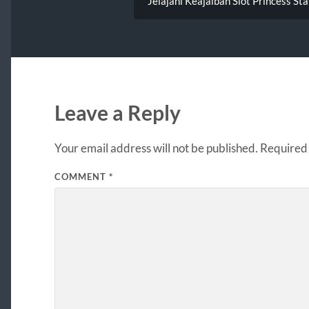
Jelajahi Keajaiban Slot Princess Sta
Leave a Reply
Your email address will not be published.
Required 
COMMENT
*