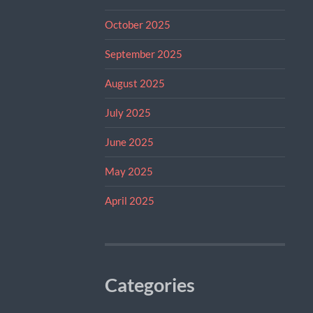
October 2025
September 2025
August 2025
July 2025
June 2025
May 2025
April 2025
Categories