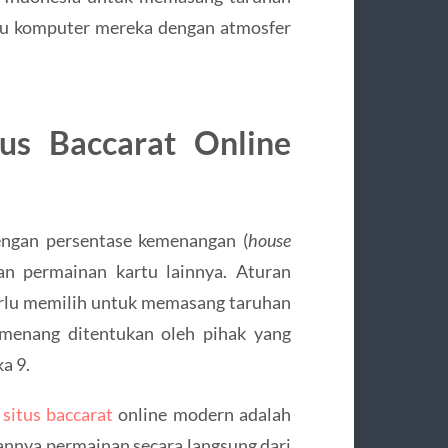
atau komputer mereka dengan atmosfer
us Baccarat Online
engan persentase kemenangan (
house
an permainan kartu lainnya. Aturan
rlu memilih untuk memasang taruhan
emenang ditentukan oleh pihak yang
a 9.
i
situs baccarat
online modern adalah
alannya permainan secara langsung dari