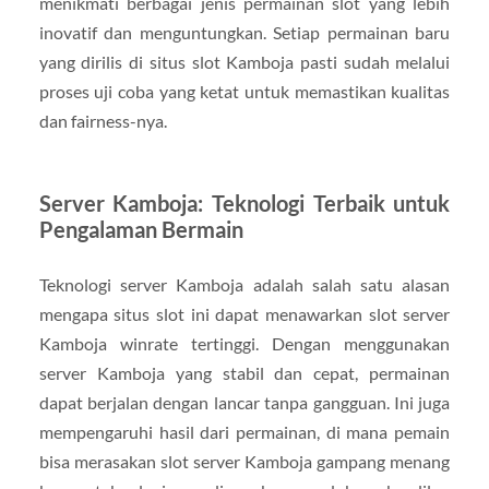
menikmati berbagai jenis permainan slot yang lebih
inovatif dan menguntungkan. Setiap permainan baru
yang dirilis di situs slot Kamboja pasti sudah melalui
proses uji coba yang ketat untuk memastikan kualitas
dan fairness-nya.
Server Kamboja: Teknologi Terbaik untuk
Pengalaman Bermain
Teknologi server Kamboja adalah salah satu alasan
mengapa situs slot ini dapat menawarkan slot server
Kamboja winrate tertinggi. Dengan menggunakan
server Kamboja yang stabil dan cepat, permainan
dapat berjalan dengan lancar tanpa gangguan. Ini juga
mempengaruhi hasil dari permainan, di mana pemain
bisa merasakan slot server Kamboja gampang menang