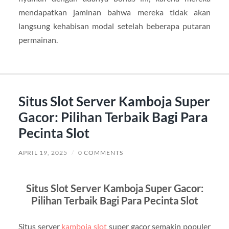
mendapatkan jaminan bahwa mereka tidak akan
langsung kehabisan modal setelah beberapa putaran
permainan.
Situs Slot Server Kamboja Super
Gacor: Pilihan Terbaik Bagi Para
Pecinta Slot
APRIL 19, 2025
/
0 COMMENTS
Situs Slot Server Kamboja Super Gacor:
Pilihan Terbaik Bagi Para Pecinta Slot
Situs server
kamboja slot
super gacor semakin populer