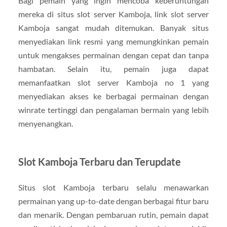
Bagi pemain yang ingin mencoba keberuntungan
mereka di situs slot server Kamboja, link slot server
Kamboja sangat mudah ditemukan. Banyak situs
menyediakan link resmi yang memungkinkan pemain
untuk mengakses permainan dengan cepat dan tanpa
hambatan. Selain itu, pemain juga dapat
memanfaatkan slot server Kamboja no 1 yang
menyediakan akses ke berbagai permainan dengan
winrate tertinggi dan pengalaman bermain yang lebih
menyenangkan.
Slot Kamboja Terbaru dan Terupdate
Situs slot Kamboja terbaru selalu menawarkan
permainan yang up-to-date dengan berbagai fitur baru
dan menarik. Dengan pembaruan rutin, pemain dapat