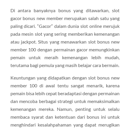
Di antara banyaknya bonus yang ditawarkan, slot
gacor bonus new member merupakan salah satu yang
paling dicari. “Gacor” dalam dunia slot online merujuk
pada mesin slot yang sering memberikan kemenangan
atau jackpot. Situs yang menawarkan slot bonus new
member 100 dengan permainan gacor memungkinkan
pemain untuk meraih kemenangan lebih mudah,
terutama bagi pemula yang masih belajar cara bermain.
Keuntungan yang didapatkan dengan slot bonus new
member 100 di awal tentu sangat menarik, karena
pemain bisa lebih cepat beradaptasi dengan permainan
dan mencoba berbagai strategi untuk memaksimalkan
kemenangan mereka. Namun, penting untuk selalu
membaca syarat dan ketentuan dari bonus ini untuk
menghindari kesalahpahaman yang dapat merugikan