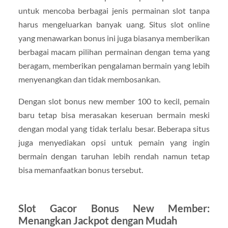
untuk mencoba berbagai jenis permainan slot tanpa
harus mengeluarkan banyak uang. Situs slot online
yang menawarkan bonus ini juga biasanya memberikan
berbagai macam pilihan permainan dengan tema yang
beragam, memberikan pengalaman bermain yang lebih
menyenangkan dan tidak membosankan.
Dengan slot bonus new member 100 to kecil, pemain
baru tetap bisa merasakan keseruan bermain meski
dengan modal yang tidak terlalu besar. Beberapa situs
juga menyediakan opsi untuk pemain yang ingin
bermain dengan taruhan lebih rendah namun tetap
bisa memanfaatkan bonus tersebut.
Slot Gacor Bonus New Member:
Menangkan Jackpot dengan Mudah