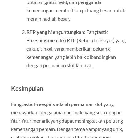
putaran gratis, wild, dan pengganda
kemenangan memberikan peluang besar untuk
meraih hadiah besar.
RTP yang Menguntungkan
: Fangtastic
Freespins memiliki RTP (Return to Player) yang
cukup tinggi, yang memberikan peluang
kemenangan yang lebih baik dibandingkan
dengan permainan slot lainnya.
Kesimpulan
Fangtastic Freespins adalah permainan slot yang
menawarkan pengalaman bermain yang seru dengan
fitur-fitur menarik yang dapat meningkatkan peluang
kemenangan pemain. Dengan tema vampir yang unik,
grafis memukau, dan berbagai fitur bonus yang