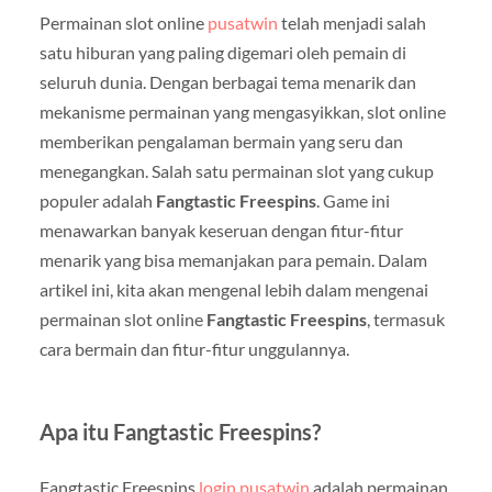
Permainan slot online
pusatwin
telah menjadi salah
satu hiburan yang paling digemari oleh pemain di
seluruh dunia. Dengan berbagai tema menarik dan
mekanisme permainan yang mengasyikkan, slot online
memberikan pengalaman bermain yang seru dan
menegangkan. Salah satu permainan slot yang cukup
populer adalah
Fangtastic Freespins
. Game ini
menawarkan banyak keseruan dengan fitur-fitur
menarik yang bisa memanjakan para pemain. Dalam
artikel ini, kita akan mengenal lebih dalam mengenai
permainan slot online
Fangtastic Freespins
, termasuk
cara bermain dan fitur-fitur unggulannya.
Apa itu Fangtastic Freespins?
Fangtastic Freespins
login pusatwin
adalah permainan