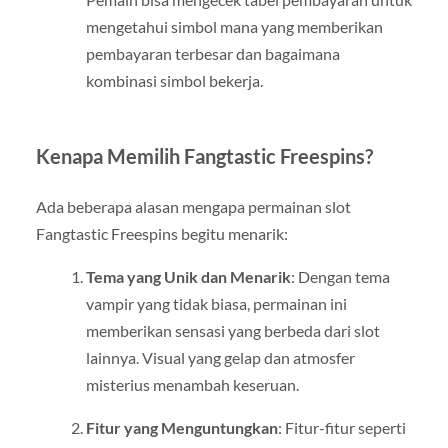
mengetahui simbol mana yang memberikan
pembayaran terbesar dan bagaimana
kombinasi simbol bekerja.
Kenapa Memilih Fangtastic Freespins?
Ada beberapa alasan mengapa permainan slot
Fangtastic Freespins begitu menarik:
Tema yang Unik dan Menarik
: Dengan tema
vampir yang tidak biasa, permainan ini
memberikan sensasi yang berbeda dari slot
lainnya. Visual yang gelap dan atmosfer
misterius menambah keseruan.
Fitur yang Menguntungkan
: Fitur-fitur seperti