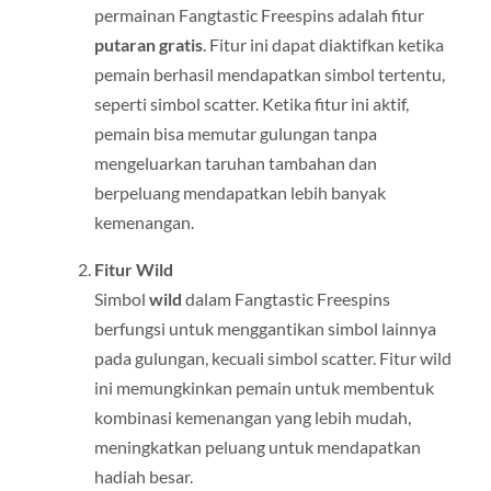
permainan Fangtastic Freespins adalah fitur
putaran gratis
. Fitur ini dapat diaktifkan ketika
pemain berhasil mendapatkan simbol tertentu,
seperti simbol scatter. Ketika fitur ini aktif,
pemain bisa memutar gulungan tanpa
mengeluarkan taruhan tambahan dan
berpeluang mendapatkan lebih banyak
kemenangan.
Fitur Wild
Simbol
wild
dalam Fangtastic Freespins
berfungsi untuk menggantikan simbol lainnya
pada gulungan, kecuali simbol scatter. Fitur wild
ini memungkinkan pemain untuk membentuk
kombinasi kemenangan yang lebih mudah,
meningkatkan peluang untuk mendapatkan
hadiah besar.