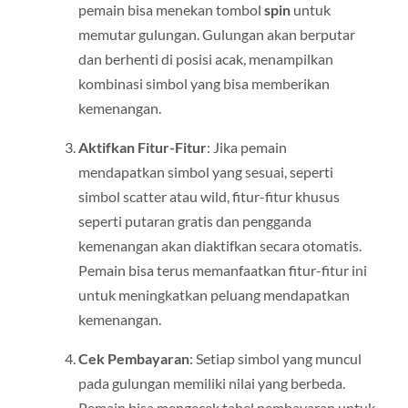
pemain bisa menekan tombol
spin
untuk
memutar gulungan. Gulungan akan berputar
dan berhenti di posisi acak, menampilkan
kombinasi simbol yang bisa memberikan
kemenangan.
Aktifkan Fitur-Fitur
: Jika pemain
mendapatkan simbol yang sesuai, seperti
simbol scatter atau wild, fitur-fitur khusus
seperti putaran gratis dan pengganda
kemenangan akan diaktifkan secara otomatis.
Pemain bisa terus memanfaatkan fitur-fitur ini
untuk meningkatkan peluang mendapatkan
kemenangan.
Cek Pembayaran
: Setiap simbol yang muncul
pada gulungan memiliki nilai yang berbeda.
Pemain bisa mengecek tabel pembayaran untuk