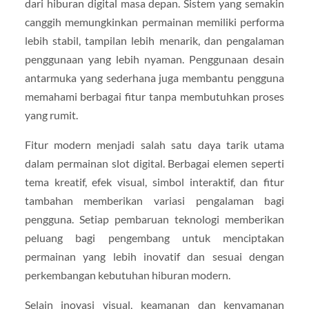
dari hiburan digital masa depan. Sistem yang semakin
canggih memungkinkan permainan memiliki performa
lebih stabil, tampilan lebih menarik, dan pengalaman
penggunaan yang lebih nyaman. Penggunaan desain
antarmuka yang sederhana juga membantu pengguna
memahami berbagai fitur tanpa membutuhkan proses
yang rumit.
Fitur modern menjadi salah satu daya tarik utama
dalam permainan slot digital. Berbagai elemen seperti
tema kreatif, efek visual, simbol interaktif, dan fitur
tambahan memberikan variasi pengalaman bagi
pengguna. Setiap pembaruan teknologi memberikan
peluang bagi pengembang untuk menciptakan
permainan yang lebih inovatif dan sesuai dengan
perkembangan kebutuhan hiburan modern.
Selain inovasi visual, keamanan dan kenyamanan