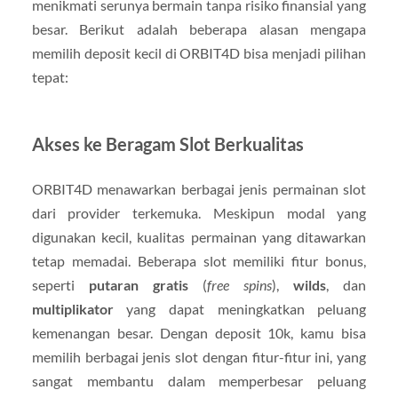
menikmati serunya bermain tanpa risiko finansial yang
besar. Berikut adalah beberapa alasan mengapa
memilih deposit kecil di ORBIT4D bisa menjadi pilihan
tepat:
Akses ke Beragam Slot Berkualitas
ORBIT4D menawarkan berbagai jenis permainan slot
dari provider terkemuka. Meskipun modal yang
digunakan kecil, kualitas permainan yang ditawarkan
tetap memadai. Beberapa slot memiliki fitur bonus,
seperti
putaran gratis
(
free spins
),
wilds
, dan
multiplikator
yang dapat meningkatkan peluang
kemenangan besar. Dengan deposit 10k, kamu bisa
memilih berbagai jenis slot dengan fitur-fitur ini, yang
sangat membantu dalam memperbesar peluang