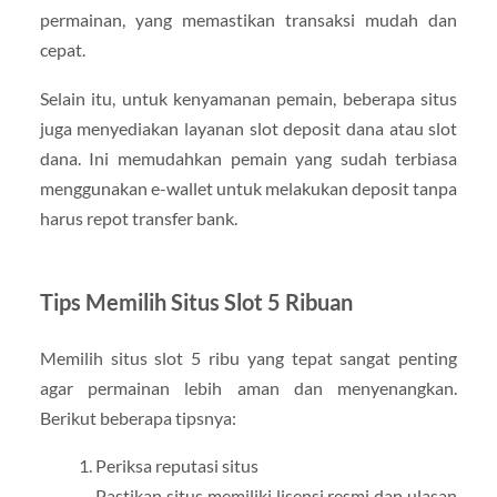
permainan, yang memastikan transaksi mudah dan
cepat.
Selain itu, untuk kenyamanan pemain, beberapa situs
juga menyediakan layanan slot deposit dana atau slot
dana. Ini memudahkan pemain yang sudah terbiasa
menggunakan e-wallet untuk melakukan deposit tanpa
harus repot transfer bank.
Tips Memilih Situs Slot 5 Ribuan
Memilih situs slot 5 ribu yang tepat sangat penting
agar permainan lebih aman dan menyenangkan.
Berikut beberapa tipsnya:
Periksa reputasi situs
Pastikan situs memiliki lisensi resmi dan ulasan