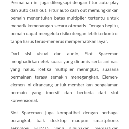
Permainan ini juga dilengkapi dengan fitur auto play
dan auto cash out. Fitur auto cash out memungkinkan
pemain menentukan batas multiplier tertentu untuk
menarik kemenangan secara otomatis. Dengan begitu,
pemain dapat mengelola risiko dengan lebih terkontrol
tanpa harus terus-menerus memperhatikan layar.
Dari sisi visual dan audio, Slot Spaceman
menghadirkan efek suara yang dinamis serta animasi
yang halus. Ketika multiplier meningkat, suasana
permainan terasa semakin menegangkan. Elemen-
elemen ini dirancang untuk memberikan pengalaman
bermain yang imersif dan berbeda dari slot
konvensional.
Slot Spaceman juga kompatibel dengan berbagai
perangkat, baik desktop maupun smartphone.
Teknologi HTML5 yang digunakan memastikan