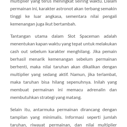
multiplier yang terus meningkat seiring waktu. Dalam
permainan ini, karakter astronot akan terbang semakin
tinggi ke luar angkasa, sementara nilai pengali
kemenangan juga ikut bertambah.
Tantangan utama dalam Slot Spaceman adalah
menentukan kapan waktu yang tepat untuk melakukan
cash out sebelum karakter menghilang. Jika pemain
berhasil menarik kemenangan sebelum permainan
berhenti, maka nilai taruhan akan dikalikan dengan
multiplier yang sedang aktif. Namun, jika terlambat,
maka taruhan bisa hilang sepenuhnya. Inilah yang
membuat permainan ini memacu adrenalin dan
membutuhkan strategi yang matang.
Selain itu, antarmuka permainan dirancang dengan
tampilan yang minimalis. Informasi seperti jumlah
taruhan, riwayat permainan, dan nilai multiplier