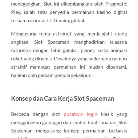
menegangkan. Slot ini dikembangkan oleh
Pragmatic
Play
, salah satu penyedia permainan kasino digital
ternama di industri iGaming global.
Mengusung tema astronot yang menjelajahi ruang
angkasa, Slot Spaceman menghadirkan suasana
futuristik dengan latar galaksi, planet, serta animasi
roket yang dinamis. Desainnya yang sederhana namun
atraktif membuat permainan ini mudah dipahami,
bahkan oleh pemain pemula sekalipun.
Konsep dan Cara Kerja Slot Spaceman
Berbeda dengan slot
pusatwin login
klasik yang
menggunakan gulungan dan simbol buah-buahan, Slot
Spaceman mengusung konsep permainan berbasis