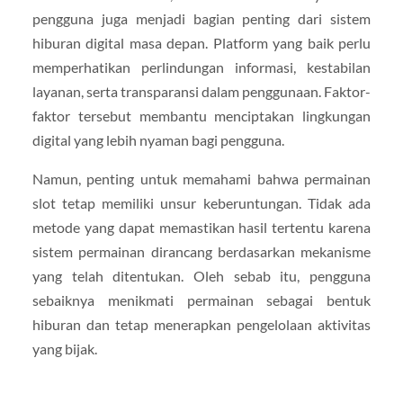
pengguna juga menjadi bagian penting dari sistem
hiburan digital masa depan. Platform yang baik perlu
memperhatikan perlindungan informasi, kestabilan
layanan, serta transparansi dalam penggunaan. Faktor-
faktor tersebut membantu menciptakan lingkungan
digital yang lebih nyaman bagi pengguna.
Namun, penting untuk memahami bahwa permainan
slot tetap memiliki unsur keberuntungan. Tidak ada
metode yang dapat memastikan hasil tertentu karena
sistem permainan dirancang berdasarkan mekanisme
yang telah ditentukan. Oleh sebab itu, pengguna
sebaiknya menikmati permainan sebagai bentuk
hiburan dan tetap menerapkan pengelolaan aktivitas
yang bijak.