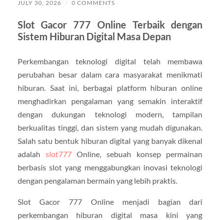
JULY 30, 2026
/
0 COMMENTS
Slot Gacor 777 Online Terbaik dengan
Sistem Hiburan Digital Masa Depan
Perkembangan teknologi digital telah membawa
perubahan besar dalam cara masyarakat menikmati
hiburan. Saat ini, berbagai platform hiburan online
menghadirkan pengalaman yang semakin interaktif
dengan dukungan teknologi modern, tampilan
berkualitas tinggi, dan sistem yang mudah digunakan.
Salah satu bentuk hiburan digital yang banyak dikenal
adalah
slot777
Online, sebuah konsep permainan
berbasis slot yang menggabungkan inovasi teknologi
dengan pengalaman bermain yang lebih praktis.
Slot Gacor 777 Online menjadi bagian dari
perkembangan hiburan digital masa kini yang