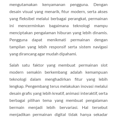
mengutamakan kenyamanan pengguna. Dengan
desain visual yang menarik, fitur modern, serta akses
yang fleksibel melalui berbagai perangkat, permainan
ini mencerminkan bagaimana teknologi mampu
menciptakan pengalaman hiburan yang lebih dinamis.
Pengguna dapat menikmati permainan dengan
tampilan yang lebih responsif serta sistem navigasi
yang dirancang agar mudah dipahami.
Salah satu faktor yang membuat permainan slot
modern semakin berkembang adalah kemampuan
teknologi dalam menghadirkan fitur yang lebih
lengkap. Pengembang terus melakukan inovasi melalui
desain grafis yang lebih kreatif, animasi interaktif, serta
berbagai pilihan tema yang membuat pengalaman
bermain menjadi lebih bervariasi. Hal tersebut
menjadikan permainan digital tidak hanya sekadar