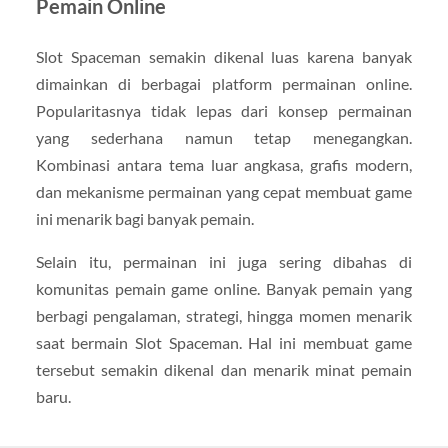
Pemain Online
Slot Spaceman semakin dikenal luas karena banyak
dimainkan di berbagai platform permainan online.
Popularitasnya tidak lepas dari konsep permainan
yang sederhana namun tetap menegangkan.
Kombinasi antara tema luar angkasa, grafis modern,
dan mekanisme permainan yang cepat membuat game
ini menarik bagi banyak pemain.
Selain itu, permainan ini juga sering dibahas di
komunitas pemain game online. Banyak pemain yang
berbagi pengalaman, strategi, hingga momen menarik
saat bermain Slot Spaceman. Hal ini membuat game
tersebut semakin dikenal dan menarik minat pemain
baru.