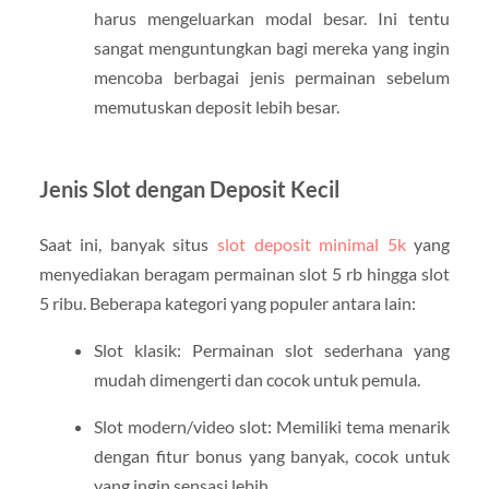
harus mengeluarkan modal besar. Ini tentu
sangat menguntungkan bagi mereka yang ingin
mencoba berbagai jenis permainan sebelum
memutuskan deposit lebih besar.
Jenis Slot dengan Deposit Kecil
Saat ini, banyak situs
slot deposit minimal 5k
yang
menyediakan beragam permainan slot 5 rb hingga slot
5 ribu. Beberapa kategori yang populer antara lain:
Slot klasik: Permainan slot sederhana yang
mudah dimengerti dan cocok untuk pemula.
Slot modern/video slot: Memiliki tema menarik
dengan fitur bonus yang banyak, cocok untuk
yang ingin sensasi lebih.