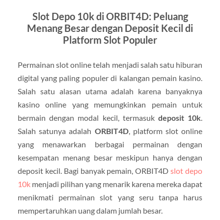
Slot Depo 10k di ORBIT4D: Peluang
Menang Besar dengan Deposit Kecil di
Platform Slot Populer
Permainan slot online telah menjadi salah satu hiburan
digital yang paling populer di kalangan pemain kasino.
Salah satu alasan utama adalah karena banyaknya
kasino online yang memungkinkan pemain untuk
bermain dengan modal kecil, termasuk
deposit 10k
.
Salah satunya adalah
ORBIT4D
, platform slot online
yang menawarkan berbagai permainan dengan
kesempatan menang besar meskipun hanya dengan
deposit kecil. Bagi banyak pemain, ORBIT4D
slot depo
10k
menjadi pilihan yang menarik karena mereka dapat
menikmati permainan slot yang seru tanpa harus
mempertaruhkan uang dalam jumlah besar.