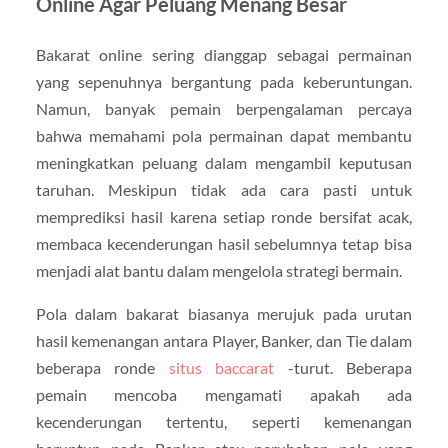
Online Agar Peluang Menang Besar
Bakarat online sering dianggap sebagai permainan
yang sepenuhnya bergantung pada keberuntungan.
Namun, banyak pemain berpengalaman percaya
bahwa memahami pola permainan dapat membantu
meningkatkan peluang dalam mengambil keputusan
taruhan. Meskipun tidak ada cara pasti untuk
memprediksi hasil karena setiap ronde bersifat acak,
membaca kecenderungan hasil sebelumnya tetap bisa
menjadi alat bantu dalam mengelola strategi bermain.
Pola dalam bakarat biasanya merujuk pada urutan
hasil kemenangan antara Player, Banker, dan Tie dalam
beberapa ronde
situs baccarat
-turut. Beberapa
pemain mencoba mengamati apakah ada
kecenderungan tertentu, seperti kemenangan