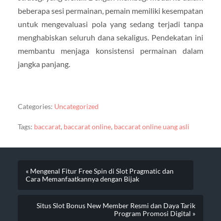
beberapa sesi permainan, pemain memiliki kesempatan
untuk mengevaluasi pola yang sedang terjadi tanpa
menghabiskan seluruh dana sekaligus. Pendekatan ini
membantu menjaga konsistensi permainan dalam
jangka panjang.
Categories:
Uncategorized
Tags:
baccarat
,
baccarat online
,
baccarat online uang asli
« Mengenal Fitur Free Spin di Slot Pragmatic dan
Cara Memanfaatkannya dengan Bijak
Situs Slot Bonus New Member Resmi dan Daya Tarik
Program Promosi Digital »