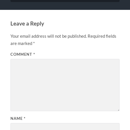
Leave a Reply
Your email address will not be published.
Required fields
are marked
*
COMMENT
*
NAME
*