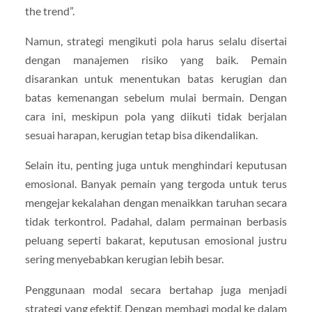
the trend”.
Namun, strategi mengikuti pola harus selalu disertai
dengan manajemen risiko yang baik. Pemain
disarankan untuk menentukan batas kerugian dan
batas kemenangan sebelum mulai bermain. Dengan
cara ini, meskipun pola yang diikuti tidak berjalan
sesuai harapan, kerugian tetap bisa dikendalikan.
Selain itu, penting juga untuk menghindari keputusan
emosional. Banyak pemain yang tergoda untuk terus
mengejar kekalahan dengan menaikkan taruhan secara
tidak terkontrol. Padahal, dalam permainan berbasis
peluang seperti bakarat, keputusan emosional justru
sering menyebabkan kerugian lebih besar.
Penggunaan modal secara bertahap juga menjadi
strategi yang efektif. Dengan membagi modal ke dalam