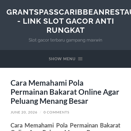
GRANTSPASSCARIBBEANRESTA
- LINK SLOT GACOR ANTI
RUNGKAT
Slot gacor terbaru gampang maxwin
SHOW MENU
Cara Memahami Pola
Permainan Bakarat Online Agar
Peluang Menang Besar
JUNE 20, 2026
/
0 COMMENTS
Cara Memahami Pola Permainan Bakarat