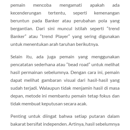
pemain mencoba mengamati apakah ada
kecenderungan tertentu, seperti kemenangan
beruntun pada Banker atau perubahan pola yang
bergantian. Dari sini muncul istilah seperti “trend
Banker” atau “trend Player” yang sering digunakan
untuk menentukan arah taruhan berikutnya.
Selain itu, ada juga pemain yang menggunakan
pencatatan sederhana atau “bead road” untuk melihat
hasil permainan sebelumnya. Dengan cara ini, pemain
dapat melihat gambaran visual dari hasil-hasil yang
sudah terjadi. Walaupun tidak menjamin hasil di masa
depan, metode ini membantu pemain tetap fokus dan
tidak membuat keputusan secara acak.
Penting untuk diingat bahwa setiap putaran dalam
bakarat bersifat independen. Artinya, hasil sebelumnya