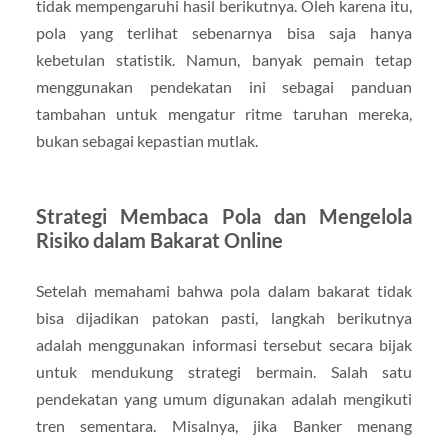
tidak mempengaruhi hasil berikutnya. Oleh karena itu,
pola yang terlihat sebenarnya bisa saja hanya
kebetulan statistik. Namun, banyak pemain tetap
menggunakan pendekatan ini sebagai panduan
tambahan untuk mengatur ritme taruhan mereka,
bukan sebagai kepastian mutlak.
Strategi Membaca Pola dan Mengelola
Risiko dalam Bakarat Online
Setelah memahami bahwa pola dalam bakarat tidak
bisa dijadikan patokan pasti, langkah berikutnya
adalah menggunakan informasi tersebut secara bijak
untuk mendukung strategi bermain. Salah satu
pendekatan yang umum digunakan adalah mengikuti
tren sementara. Misalnya, jika Banker menang