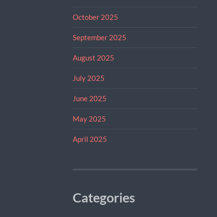
October 2025
September 2025
August 2025
July 2025
June 2025
May 2025
April 2025
Categories