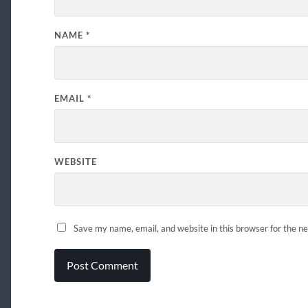
NAME
*
EMAIL
*
WEBSITE
Save my name, email, and website in this browser for the n