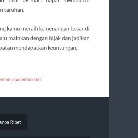
n taruhan.
uang kamu meraih kemenangan besar di
alu mainkan dengan bijak dan jadikan
empatan mendapatkan keuntungan.
ceman
,
spaceman slot
anpa Ribet