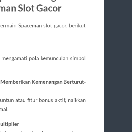
man Slot Gacor
rmain Spaceman slot gacor, berikut
 mengamati pola kemunculan simbol
i Memberikan Kemenangan Berturut-
tun atau fitur bonus aktif, naikkan
mal.
ltiplier