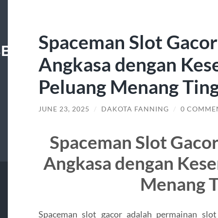
Spaceman Slot Gacor:
BBEANRESTAURANT.COM
Angkasa dengan Kes
Peluang Menang Ting
JUNE 23, 2025
/
DAKOTA FANNING
/
0 COMME
Spaceman Slot Gacor:
Angkasa dengan Kese
Menang T
Spaceman slot gacor adalah permainan slo