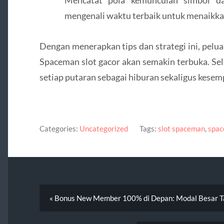
mengenali waktu terbaik untuk menaikka
Dengan menerapkan tips dan strategi ini, pel
Spaceman slot gacor akan semakin terbuka. Sel
setiap putaran sebagai hiburan sekaligus kes
Categories:
Uncategorized
Tags:
slot spaceman
,
spa
« Bonus New Member 100% di Depan: Modal Besar T