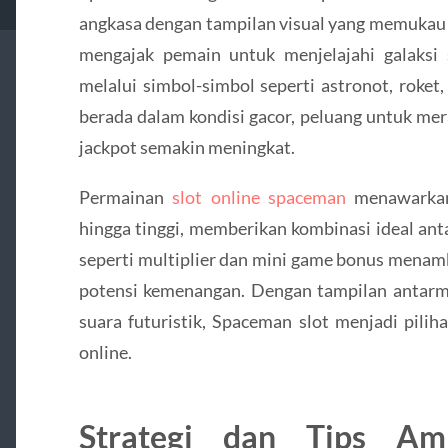
angkasa dengan tampilan visual yang memukau d
mengajak pemain untuk menjelajahi galaksi
melalui simbol-simbol seperti astronot, roket,
berada dalam kondisi gacor, peluang untuk mer
jackpot semakin meningkat.
Permainan
slot online spaceman
menawarkan 
hingga tinggi, memberikan kombinasi ideal ant
seperti multiplier dan mini game bonus menam
potensi kemenangan. Dengan tampilan antar
suara futuristik, Spaceman slot menjadi pili
online.
Strategi dan Tips Am