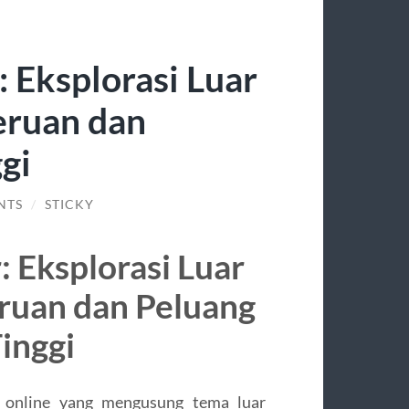
 Eksplorasi Luar
eruan dan
gi
NTS
/
STICKY
 Eksplorasi Luar
ruan dan Peluang
inggi
t online yang mengusung tema luar