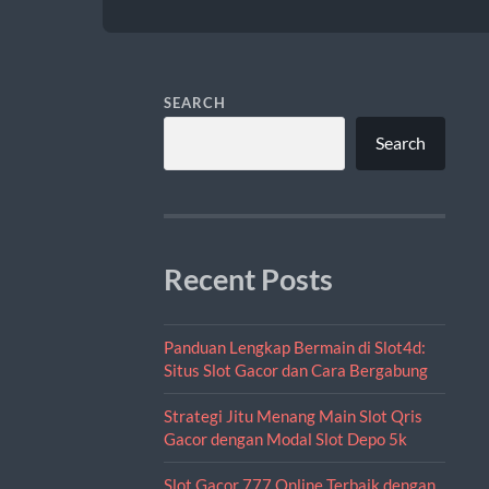
SEARCH
Search
Recent Posts
Panduan Lengkap Bermain di Slot4d:
Situs Slot Gacor dan Cara Bergabung
Strategi Jitu Menang Main Slot Qris
Gacor dengan Modal Slot Depo 5k
Slot Gacor 777 Online Terbaik dengan