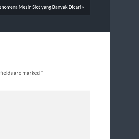
enomena Mesin Slot yang Banyak Dicari »
fields are marked
*