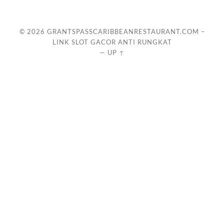
© 2026
GRANTSPASSCARIBBEANRESTAURANT.COM –
LINK SLOT GACOR ANTI RUNGKAT
—
UP ↑