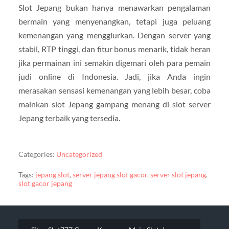
Slot Jepang bukan hanya menawarkan pengalaman
bermain yang menyenangkan, tetapi juga peluang
kemenangan yang menggiurkan. Dengan server yang
stabil, RTP tinggi, dan fitur bonus menarik, tidak heran
jika permainan ini semakin digemari oleh para pemain
judi online di Indonesia. Jadi, jika Anda ingin
merasakan sensasi kemenangan yang lebih besar, coba
mainkan slot Jepang gampang menang di slot server
Jepang terbaik yang tersedia.
Categories:
Uncategorized
Tags:
jepang slot
,
server jepang slot gacor
,
server slot jepang
,
slot gacor jepang