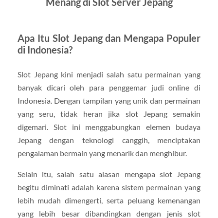
Menang di Slot Server Jepang
Apa Itu Slot Jepang dan Mengapa Populer
di Indonesia?
Slot Jepang kini menjadi salah satu permainan yang
banyak dicari oleh para penggemar judi online di
Indonesia. Dengan tampilan yang unik dan permainan
yang seru, tidak heran jika slot Jepang semakin
digemari. Slot ini menggabungkan elemen budaya
Jepang dengan teknologi canggih, menciptakan
pengalaman bermain yang menarik dan menghibur.
Selain itu, salah satu alasan mengapa slot Jepang
begitu diminati adalah karena sistem permainan yang
lebih mudah dimengerti, serta peluang kemenangan
yang lebih besar dibandingkan dengan jenis slot