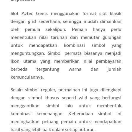
Slot Aztec Gems menggunakan format slot klasik
dengan grid sederhana, sehingga mudah dimainkan
oleh pemula sekalipun. Pemain hanya perlu
menentukan nilai taruhan dan memutar gulungan
untuk mendapatkan kombinasi simbol yang
menguntungkan. Simbol permata biasanya menjadi
ikon utama yang memberikan nilai pembayaran
berbeda tergantung warna dan jumlah
kemunculannya.
Selain simbol reguler, permainan ini juga dilengkapi
dengan simbol khusus seperti wild yang berfungsi
menggantikan simbol lain untuk membentuk
kombinasi kemenangan. Keberadaan simbol ini
meningkatkan peluang pemain untuk mendapatkan
hasil yang lebih baik dalam setiap putaran.