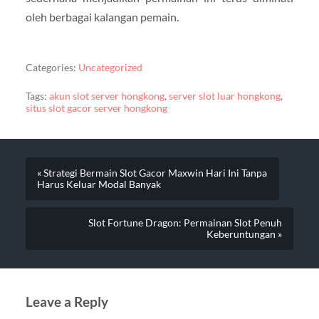
oleh berbagai kalangan pemain.
Categories:
Uncategorized
Tags:
akun slot server hongkong
,
server slot luar hongkong
,
situs slot gacor server hongkong
« Strategi Bermain Slot Gacor Maxwin Hari Ini Tanpa
Harus Keluar Modal Banyak
Slot Fortune Dragon: Permainan Slot Penuh
Keberuntungan »
Leave a Reply