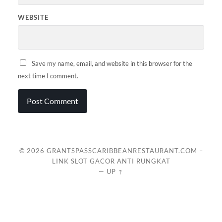
WEBSITE
Save my name, email, and website in this browser for the
next time I comment.
© 2026
GRANTSPASSCARIBBEANRESTAURANT.COM –
LINK SLOT GACOR ANTI RUNGKAT
—
UP ↑