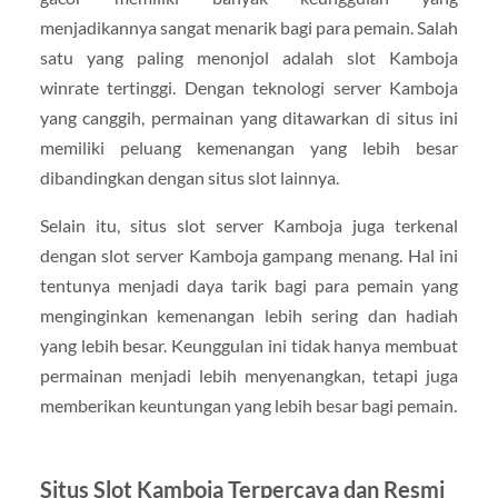
menjadikannya sangat menarik bagi para pemain. Salah
satu yang paling menonjol adalah slot Kamboja
winrate tertinggi. Dengan teknologi server Kamboja
yang canggih, permainan yang ditawarkan di situs ini
memiliki peluang kemenangan yang lebih besar
dibandingkan dengan situs slot lainnya.
Selain itu, situs slot server Kamboja juga terkenal
dengan slot server Kamboja gampang menang. Hal ini
tentunya menjadi daya tarik bagi para pemain yang
menginginkan kemenangan lebih sering dan hadiah
yang lebih besar. Keunggulan ini tidak hanya membuat
permainan menjadi lebih menyenangkan, tetapi juga
memberikan keuntungan yang lebih besar bagi pemain.
Situs Slot Kamboja Terpercaya dan Resmi