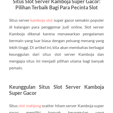
Situs Slot Server Kamboja Super Gacor:
Pilihan Terbaik Bagi Para Pecinta Slot
Situs server
kamboja slot
super gacor semakin populer
di kalangan para penggemar judi online. Slot server
Kamboja dikenal karena menawarkan pengalaman
bermain yang luar biasa dengan peluang menang yang
lebih tinggi. Di artikel ini, kita akan membahas berbagai
keunggulan dari situs slot server Kamboja dan
mengapa situs ini menjadi pilihan utama bagi banyak
pemain.
Keunggulan Situs Slot Server Kamboja
Super Gacor
Situs
slot mahjong
scatter hitam
server Kamboja super
gacor memiliki banyak keunggulan yang