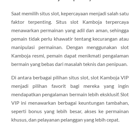
Saat memilih situs slot, kepercayaan menjadi salah satu
faktor terpenting. Situs slot Kamboja terpercaya
menawarkan permainan yang adil dan aman, sehingga
pemain tidak perlu khawatir tentang kecurangan atau
manipulasi permainan. Dengan menggunakan slot
Kamboja resmi, pemain dapat menikmati pengalaman
bermain yang bebas dari masalah teknis dan penipuan.
Di antara berbagai pilihan situs slot, slot Kamboja VIP
menjadi pilihan favorit bagi mereka yang ingin
mendapatkan pengalaman bermain lebih eksklusif. Slot
VIP ini menawarkan berbagai keuntungan tambahan,
seperti bonus yang lebih besar, akses ke permainan
khusus, dan pelayanan pelanggan yang lebih cepat.