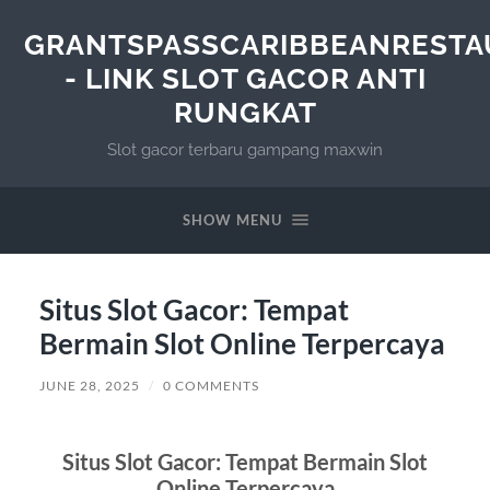
GRANTSPASSCARIBBEANRESTA
- LINK SLOT GACOR ANTI
RUNGKAT
Slot gacor terbaru gampang maxwin
SHOW MENU
Situs Slot Gacor: Tempat
Bermain Slot Online Terpercaya
JUNE 28, 2025
/
0 COMMENTS
Situs Slot Gacor: Tempat Bermain Slot
Online Terpercaya