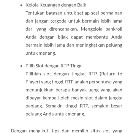
Kelola Keuangan dengan Baik
Tentukan batasan untuk setiap sesi permainan
dan jangan tergoda untuk bermain lebih lama
dari yang direncanakan. Mengelola bankroll
Anda dengan bijak dapat membantu Anda
bermain lebih lama dan meningkatkan peluang
untuk menang.
Pilih Slot dengan RTP Tinggi
Pilihlah slot dengan tingkat RTP (Return to
Player) yang tinggi. RTP adalah persentase yang
menunjukkan berapa banyak uang yang akan
dibayar kembali oleh mesin slot dalam jangka
panjang. Semakin tinggi RTP, semakin besar
peluang Anda untuk menang.
Dengan mengikuti tips dan memilih situs slot yang