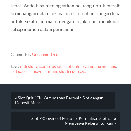
tepat, Anda bisa meningkatkan peluang untuk meraih
kemenangan dalam permainan slot online. Jangan lupa
untuk selalu bermain dengan bijak dan menikmati
setiap momen dalam permainan.
Categories:
Uncategorized
Tags:
judi slot gacor
,
situs judi slot online gampang menang
,
slot gacor maxwin hari ini
,
slot terpercaya
« Slot Qris 10k: Kemudahan Bermain Slot dengan
Deposit Murah
Slot 7 Clovers of Fortune: Permainan Slot yang
Membawa Keberuntungan »