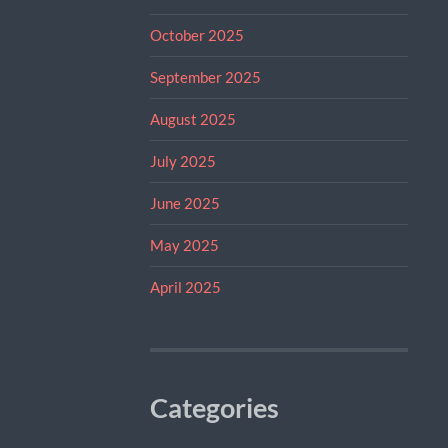
October 2025
September 2025
August 2025
July 2025
June 2025
May 2025
April 2025
Categories