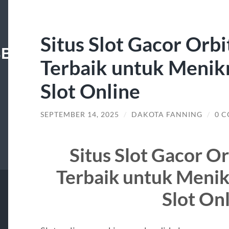
Situs Slot Gacor Orb
BBEANRESTAURANT.COM
Terbaik untuk Menik
Slot Online
SEPTEMBER 14, 2025
/
DAKOTA FANNING
/
0 
Situs Slot Gacor O
Terbaik untuk Meni
Slot On