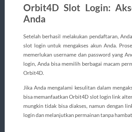
Orbit4D Slot Login: A
Anda
Setelah berhasil melakukan pendaftaran, And
slot login untuk mengakses akun Anda. Prose
memerlukan username dan password yang And
login, Anda bisa memilih berbagai macam perma
Orbit4D.
Jika Anda mengalami kesulitan dalam mengaks
bisa memanfaatkan Orbit4D slot login link alte
mungkin tidak bisa diakses, namun dengan link
login dan melanjutkan permainan tanpa hambat