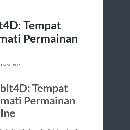
it4D: Tempat
mati Permainan
COMMENTS
rbit4D: Tempat
kmati Permainan
line