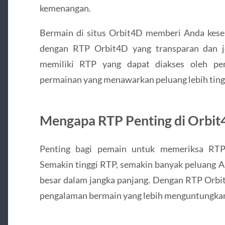
kemenangan.
Bermain di situs Orbit4D memberi Anda kes
dengan RTP Orbit4D yang transparan dan j
memiliki RTP yang dapat diakses oleh pe
permainan yang menawarkan peluang lebih ting
Mengapa RTP Penting di Orbit
Penting bagi pemain untuk memeriksa RTP
Semakin tinggi RTP, semakin banyak peluang
besar dalam jangka panjang. Dengan RTP Orbit
pengalaman bermain yang lebih menguntungka