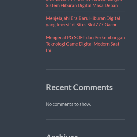
Sistem Hiburan Digital Masa Depan
Menjelajahi Era Baru Hiburan Digital
yang Imersif di Situs Slot777 Gacor
Mengenal PG SOFT dan Perkembangan
Teknologi Game Digital Modern Saat
Ini
Recent Comments
No comments to show.