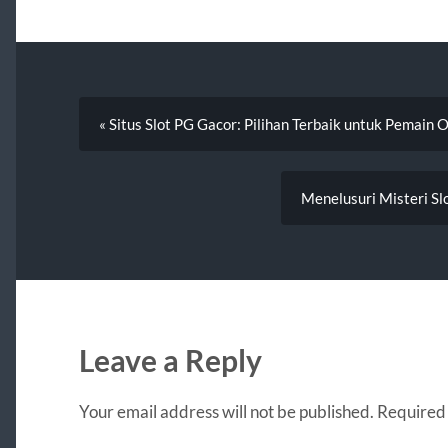
« Situs Slot PG Gacor: Pilihan Terbaik untuk Pemain O
Menelusuri Misteri Sl
Leave a Reply
Your email address will not be published.
Required 