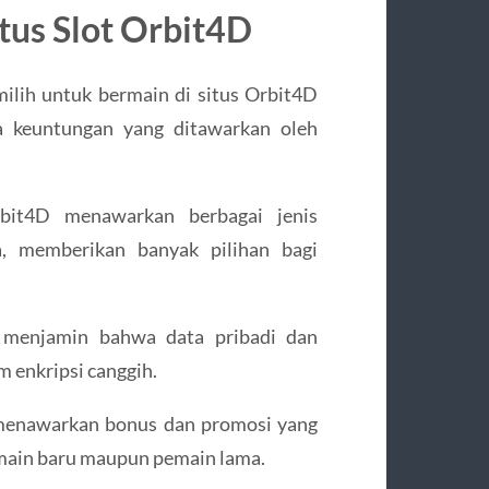
tus Slot Orbit4D
lih untuk bermain di situs Orbit4D
pa keuntungan yang ditawarkan oleh
bit4D menawarkan berbagai jenis
a, memberikan banyak pilihan bagi
menjamin bahwa data pribadi dan
m enkripsi canggih.
menawarkan bonus dan promosi yang
main baru maupun pemain lama.