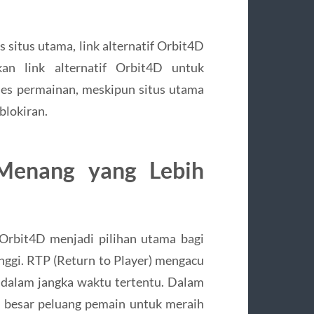
 situs utama, link alternatif Orbit4D
kan link alternatif Orbit4D untuk
es permainan, meskipun situs utama
lokiran.
Menang yang Lebih
Orbit4D menjadi pilihan utama bagi
nggi. RTP (Return to Player) mengacu
 dalam jangka waktu tertentu. Dalam
in besar peluang pemain untuk meraih