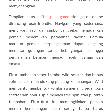
menyenangkan.
Tampilan situs
daftar pusatgame
slot gacor online
dirancang user-friendly. Navigasi yang sederhana,
menu yang rapi, dan simbol yang jelas memudahkan
pemain menemukan permainan favorit. Pemula
maupun pemain berpengalaman dapat langsung
memutar gulungan tanpa kebingungan, sehingga
pengalaman bermain menjadi lebih nyaman dan
efisien.
Fitur tambahan seperti simbol wild, scatter, dan bonus
spin semakin mendukung peluang kemenangan. Wild
membantu membentuk kombinasi menang, sedangkan
scatter dan bonus spin memicu free spin atau putaran
tambahan. Fitur-fitur ini memungkinkan pemain
meraih kemenangan lebih sering tanpa harus