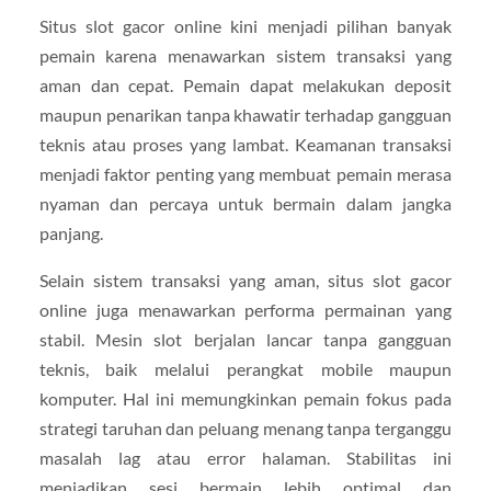
Situs slot gacor online kini menjadi pilihan banyak
pemain karena menawarkan sistem transaksi yang
aman dan cepat. Pemain dapat melakukan deposit
maupun penarikan tanpa khawatir terhadap gangguan
teknis atau proses yang lambat. Keamanan transaksi
menjadi faktor penting yang membuat pemain merasa
nyaman dan percaya untuk bermain dalam jangka
panjang.
Selain sistem transaksi yang aman, situs slot gacor
online juga menawarkan performa permainan yang
stabil. Mesin slot berjalan lancar tanpa gangguan
teknis, baik melalui perangkat mobile maupun
komputer. Hal ini memungkinkan pemain fokus pada
strategi taruhan dan peluang menang tanpa terganggu
masalah lag atau error halaman. Stabilitas ini
menjadikan sesi bermain lebih optimal dan