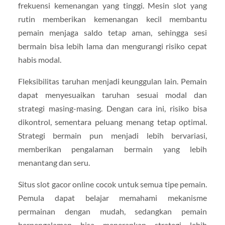
frekuensi kemenangan yang tinggi. Mesin slot yang
rutin memberikan kemenangan kecil membantu
pemain menjaga saldo tetap aman, sehingga sesi
bermain bisa lebih lama dan mengurangi risiko cepat
habis modal.
Fleksibilitas taruhan menjadi keunggulan lain. Pemain
dapat menyesuaikan taruhan sesuai modal dan
strategi masing-masing. Dengan cara ini, risiko bisa
dikontrol, sementara peluang menang tetap optimal.
Strategi bermain pun menjadi lebih bervariasi,
memberikan pengalaman bermain yang lebih
menantang dan seru.
Situs slot gacor online cocok untuk semua tipe pemain.
Pemula dapat belajar memahami mekanisme
permainan dengan mudah, sedangkan pemain
berpengalaman bisa menerapkan strategi lebih