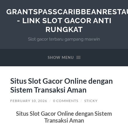
GRANTSPASSCARIBBEANRESTA
- LINK SLOT GACOR ANTI
RUNGKAT
Slot gacor terbaru gampang maxwin
SHOW MENU
Situs Slot Gacor Online dengan
Sistem Transaksi Aman
FEBRUARY 10, 2026
/
0 COMMENTS
/
STICKY
Situs Slot Gacor Online dengan Sistem
Transaksi Aman