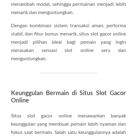
menambah modal, sehingga permainan menjadi lebih
menarik dan menguntungkan.
Dengan kombinasi sistem transaksi aman, performa
stabil, dan fitur bonus menarik, situs slot gacor online
menjadi pilihan ideal bagi pemain yang ingin
merasakan sensasi slot online seru dan
menguntungkan.
Keunggulan Bermain di Situs Slot Gacor
Online
Situs slot gacor online menawarkan banyak
keunggulan yang membuat pemain lebih nyaman dan
fokus saat bermain. Salah satu keunggulannya adalah