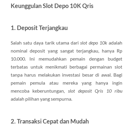
Keunggulan Slot Depo 10K Qris
1. Deposit Terjangkau
Salah satu daya tarik utama dari
slot depo 10k
adalah
nominal deposit yang sangat terjangkau, hanya Rp
10.000. Ini memudahkan pemain dengan budget
terbatas untuk menikmati berbagai permainan slot
tanpa harus melakukan investasi besar di awal. Bagi
pemain pemula atau mereka yang hanya ingin
mencoba keberuntungan,
slot deposit Qris 10 ribu
adalah pilihan yang sempurna.
2. Transaksi Cepat dan Mudah