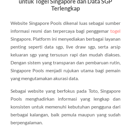
untuk Togel Singapore dan Data SGP
Terlengkap
Website Singapore Pools dikenal luas sebagai sumber
informasi resmi dan terpercaya bagi penggemar
togel
Singapore. Platform ini menyediakan berbagai layanan
penting seperti data sgp, live draw sgp, serta arsip
keluaran sgp yang tersusun rapi dan mudah diakses.
Dengan sistem yang transparan dan pembaruan rutin,
Singapore Pools menjadi rujukan utama bagi pemain
yang mengutamakan akurasi data.
Sebagai website yang berfokus pada Toto, Singapore
Pools menghadirkan informasi yang lengkap dan
konsisten untuk memenuhi kebutuhan pengguna dari
berbagai kalangan, baik pemula maupun yang sudah
berpengalaman.