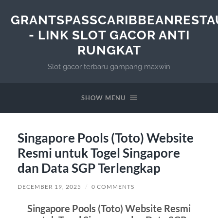
GRANTSPASSCARIBBEANRESTA
- LINK SLOT GACOR ANTI
RUNGKAT
Slot gacor terbaru gampang maxwin
SHOW MENU
Singapore Pools (Toto) Website
Resmi untuk Togel Singapore
dan Data SGP Terlengkap
DECEMBER 19, 2025
/
0 COMMENTS
Singapore Pools (Toto) Website Resmi