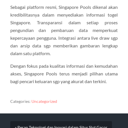
Sebagai platform resmi, Singapore Pools dikenal akan
kredibilitasnya dalam menyediakan informasi togel
Singapore. Transparansi dalam setiap proses
pengundian dan pembaruan data memperkuat
kepercayaan pengguna. Integrasi antara live draw sgp
dan arsip data sgp memberikan gambaran lengkap
dalam satu platform.
Dengan fokus pada kualitas informasi dan kemudahan
akses, Singapore Pools terus menjadi pilihan utama
bagi pencari keluaran sgp yang akurat dan terkini.
Categories:
Uncategorized
« Peran Teknologi dan Inovasi dalam Situs Slot Gacor