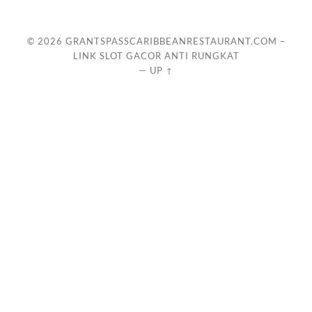
© 2026
GRANTSPASSCARIBBEANRESTAURANT.COM –
LINK SLOT GACOR ANTI RUNGKAT
—
UP ↑