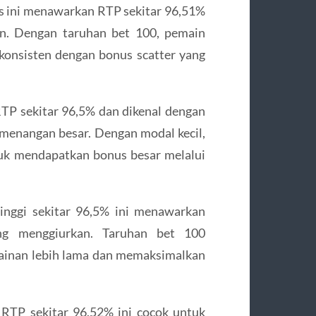
s ini menawarkan RTP sekitar 96,51%
an. Dengan taruhan bet 100, pemain
onsisten dengan bonus scatter yang
TP sekitar 96,5% dan dikenal dengan
emenangan besar. Dengan modal kecil,
uk mendapatkan bonus besar melalui
tinggi sekitar 96,5% ini menawarkan
ng menggiurkan. Taruhan bet 100
inan lebih lama dan memaksimalkan
RTP sekitar 96,52% ini cocok untuk