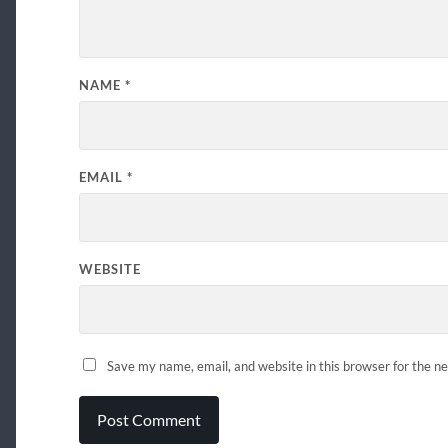
NAME
*
EMAIL
*
WEBSITE
Save my name, email, and website in this browser for the n