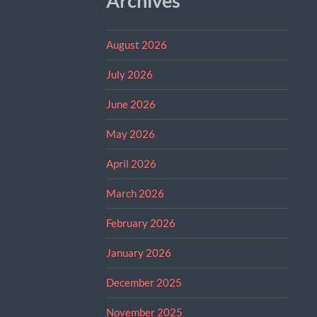
Archives
August 2026
July 2026
June 2026
May 2026
April 2026
March 2026
February 2026
January 2026
December 2025
November 2025