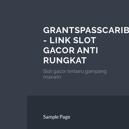
GRANTSPASSCARI
- LINK SLOT
GACOR ANTI
RUNGKAT
Slot gacor terbaru gampang
maxwin
Sample Page