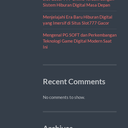
Sistem Hiburan Digital Masa Depan
Menjelajahi Era Baru Hiburan Digital
yang Imersif di Situs Slot777 Gacor
Mengenal PG SOFT dan Perkembangan
Teknologi Game Digital Modern Saat
Ini
Recent Comments
No comments to show.