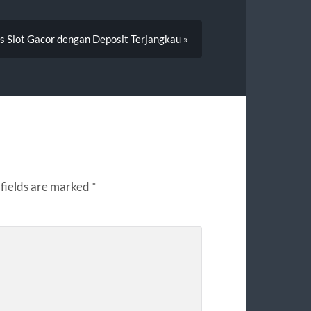
s Slot Gacor dengan Deposit Terjangkau »
fields are marked
*