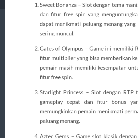
Sweet Bonanza – Slot dengan tema mani
dan fitur free spin yang menguntungk
dapat menikmati peluang menang yang k
sering muncul.
Gates of Olympus – Game ini memiliki R
fitur multiplier yang bisa memberikan k
pemain masih memiliki kesempatan unt
fitur free spin.
Starlight Princess – Slot dengan RTP 
gameplay cepat dan fitur bonus ya
memungkinkan pemain menikmati perma
peluang menang.
Aztec Gems – Game slot klasik dengan 