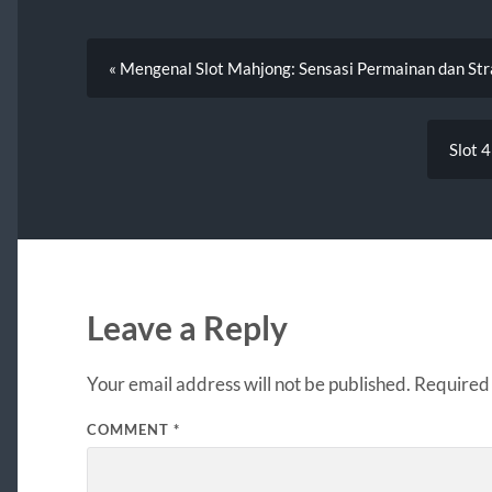
« Mengenal Slot Mahjong: Sensasi Permainan dan St
Slot 
Leave a Reply
Your email address will not be published.
Required 
COMMENT
*