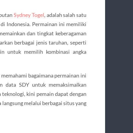
ebutan
Sydney Togel
, adalah salah satu
 di Indonesia. Permainan ini memiliki
memainkan dan tingkat keberagaman
rkan berbagai jenis taruhan, seperti
n untuk memilih kombinasi angka
uk memahami bagaimana permainan ini
an data SDY untuk memaksimalkan
teknologi, kini pemain dapat dengan
 langsung melalui berbagai situs yang