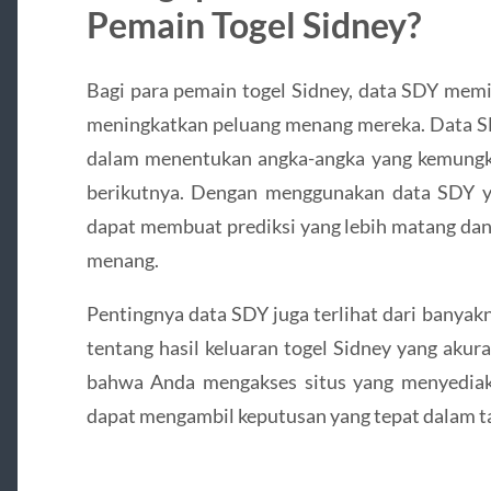
Pemain Togel Sidney?
Bagi para pemain togel Sidney, data SDY memi
meningkatkan peluang menang mereka. Data SD
dalam menentukan angka-angka yang kemungki
berikutnya. Dengan menggunakan data SDY y
dapat membuat prediksi yang lebih matang da
menang.
Pentingnya data SDY juga terlihat dari banyak
tentang hasil keluaran togel Sidney yang akura
bahwa Anda mengakses situs yang menyediak
dapat mengambil keputusan yang tepat dalam t