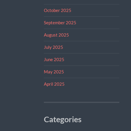
October 2025
September 2025
August 2025
July 2025
June 2025
May 2025
April 2025
Categories