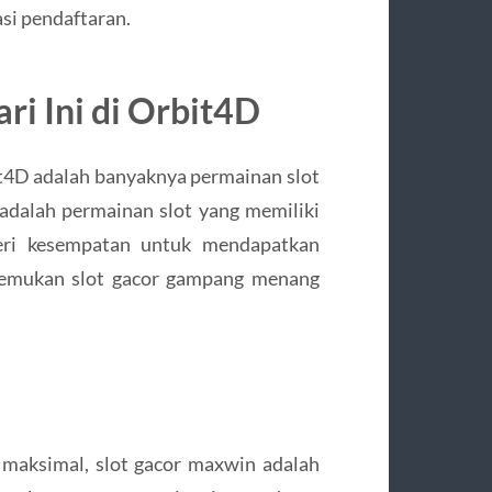
si pendaftaran.
i Ini di Orbit4D
bit4D adalah banyaknya permainan slot
r adalah permainan slot yang memiliki
eri kesempatan untuk mendapatkan
enemukan slot gacor gampang menang
maksimal, slot gacor maxwin adalah