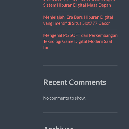
Sistem Hiburan Digital Masa Depan
Menjelajahi Era Baru Hiburan Digital
yang Imersif di Situs Slot777 Gacor
Mengenal PG SOFT dan Perkembangan
Teknologi Game Digital Modern Saat
Ini
Recent Comments
No comments to show.