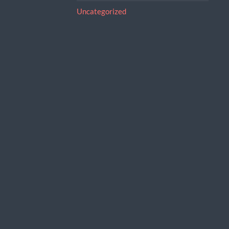
Uncategorized