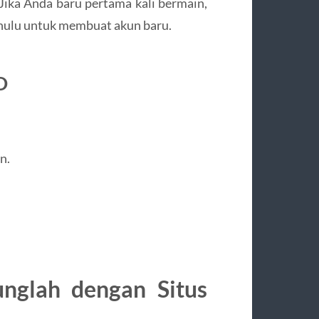
Jika Anda baru pertama kali bermain,
ahulu untuk membuat akun baru.
D
n.
.
unglah dengan Situs