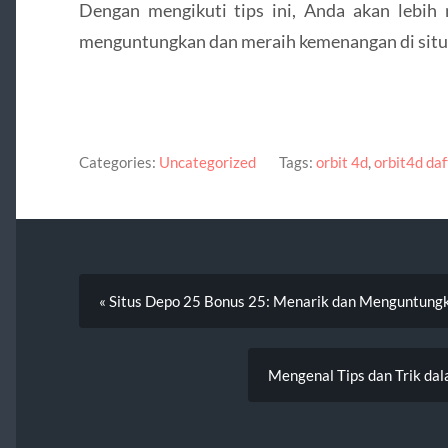
Dengan mengikuti tips ini, Anda akan leb
menguntungkan dan meraih kemenangan di situs
Categories:
Uncategorized
Tags:
orbit 4d
,
orbit4d daf
« Situs Depo 25 Bonus 25: Menarik dan Menguntungk
Mengenal Tips dan Trik da