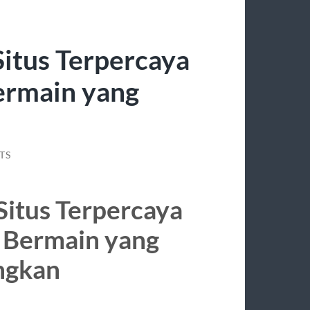
Situs Terpercaya
ermain yang
TS
Situs Terpercaya
 Bermain yang
ngkan