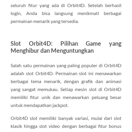
seluruh fitur yang ada di Orbit4D. Setelah berhasil
login, Anda bisa langsung menikmati berbagai
permainan menarik yang tersedia.
Slot Orbit4D: Pilihan Game yang
Menghibur dan Menguntungkan
Salah satu permainan yang paling populer di Orbit4D
adalah slot Orbit4D. Permainan slot ini menawarkan
berbagai tema menarik, dengan grafik dan animasi
yang sangat memukau. Setiap mesin slot di Orbit4D
memiliki fitur unik dan menawarkan peluang besar
untuk mendapatkan jackpot.
Orbit4D slot memiliki banyak variasi, mulai dari slot
klasik hingga slot video dengan berbagai fitur bonus