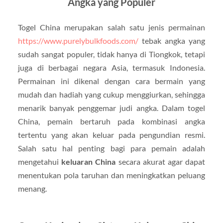
Angka yang Populer
Togel China merupakan salah satu jenis permainan
https://www.purelybulkfoods.com/
tebak angka yang
sudah sangat populer, tidak hanya di Tiongkok, tetapi
juga di berbagai negara Asia, termasuk Indonesia.
Permainan ini dikenal dengan cara bermain yang
mudah dan hadiah yang cukup menggiurkan, sehingga
menarik banyak penggemar judi angka. Dalam togel
China, pemain bertaruh pada kombinasi angka
tertentu yang akan keluar pada pengundian resmi.
Salah satu hal penting bagi para pemain adalah
mengetahui
keluaran China
secara akurat agar dapat
menentukan pola taruhan dan meningkatkan peluang
menang.