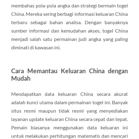
membahas pola-pola angka dan strategi bermain togel
China. Mereka sering berbagi informasi keluaran China
terbaru sebagai bahan analisa. Dengan banyaknya
sumber informasi dan kemudahan akses, togel China
menjadi salah satu permainan judi angka yang paling
diminati di kawasan ini.
Cara Memantau Keluaran China dengan
Mudah
Mendapatkan data keluaran China secara akurat
adalah kunci utama dalam permainan togel ini. Banyak
situs resmi maupun tidak resmi yang menyediakan
layanan update keluaran China secara cepat dan tepat.
Pemain biasanya menggunakan data keluaran ini
untuk melakukan perhitungan matematis dan mencari