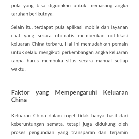
pola yang bisa digunakan untuk memasang angka
taruhan berikutnya.
Selain itu, terdapat pula aplikasi mobile dan layanan
chat yang secara otomatis memberikan notifikasi
keluaran China terbaru. Hal ini memudahkan pemain
untuk selalu mengikuti perkembangan angka keluaran
tanpa harus membuka situs secara manual setiap
waktu.
Faktor yang Mempengaruhi Keluaran
China
Keluaran China dalam togel tidak hanya hasil dari
keberuntungan semata, tetapi juga didukung oleh
proses pengundian yang transparan dan terjamin