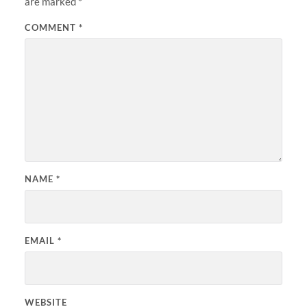
are marked
*
COMMENT
*
NAME
*
EMAIL
*
WEBSITE