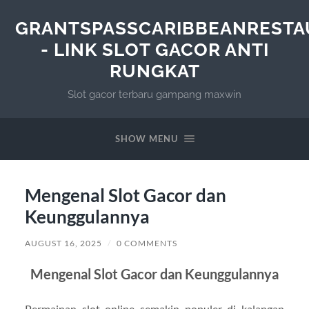
GRANTSPASSCARIBBEANRESTA
- LINK SLOT GACOR ANTI
RUNGKAT
Slot gacor terbaru gampang maxwin
SHOW MENU
Mengenal Slot Gacor dan
Keunggulannya
AUGUST 16, 2025
/
0 COMMENTS
Mengenal Slot Gacor dan Keunggulannya
Permainan slot online semakin populer di kalangan