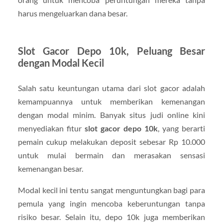
harus mengeluarkan dana besar.
Slot Gacor Depo 10k, Peluang Besar
dengan Modal Kecil
Salah satu keuntungan utama dari slot gacor adalah
kemampuannya untuk memberikan kemenangan
dengan modal minim. Banyak situs judi online kini
menyediakan fitur
slot gacor depo 10k
, yang berarti
pemain cukup melakukan deposit sebesar Rp 10.000
untuk mulai bermain dan merasakan sensasi
kemenangan besar.
Modal kecil ini tentu sangat menguntungkan bagi para
pemula yang ingin mencoba keberuntungan tanpa
risiko besar. Selain itu, depo 10k juga memberikan