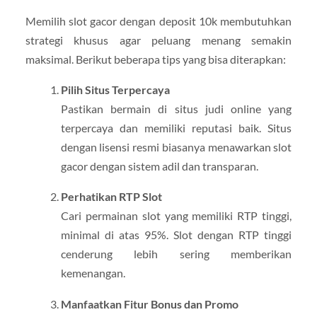
Memilih slot gacor dengan deposit 10k membutuhkan
strategi khusus agar peluang menang semakin
maksimal. Berikut beberapa tips yang bisa diterapkan:
Pilih Situs Terpercaya
Pastikan bermain di situs judi online yang
terpercaya dan memiliki reputasi baik. Situs
dengan lisensi resmi biasanya menawarkan slot
gacor dengan sistem adil dan transparan.
Perhatikan RTP Slot
Cari permainan slot yang memiliki RTP tinggi,
minimal di atas 95%. Slot dengan RTP tinggi
cenderung lebih sering memberikan
kemenangan.
Manfaatkan Fitur Bonus dan Promo