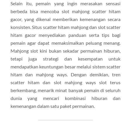
Selain itu, pemain yang ingin merasakan sensasi
berbeda bisa mencoba slot mahjong scatter hitam
gacor, yang dikenal memberikan kemenangan secara
konsisten. Situs scatter hitam mahjong dan slot scatter
hitam gacor menyediakan panduan serta tips bagi
pemain agar dapat memaksimalkan peluang menang.
Mahjong slot kini bukan sekadar permainan hiburan,
tetapi juga strategi dan kesempatan untuk
mendapatkan keuntungan besar melalui sistem scatter
hitam dan mahjong ways. Dengan demikian, tren
scatter hitam dan slot mahjong ways slot terus
berkembang, menarik minat banyak pemain di seluruh
dunia yang mencari kombinasi hiburan dan
kemenangan dalam satu paket permainan.