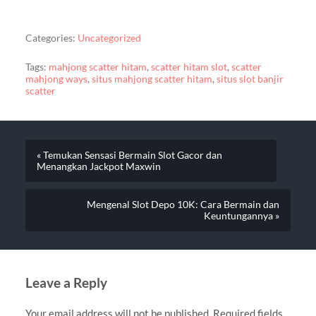
Categories:
Uncategorized
Tags:
mahjong scatter hitam
,
scatter hitam slot
,
scatter
mahjong ways
,
situs mahjong scatter hitam
,
situs slot banjir
scatter
« Temukan Sensasi Bermain Slot Gacor dan
Menangkan Jackpot Maxwin
Mengenal Slot Depo 10K: Cara Bermain dan
Keuntungannya »
Leave a Reply
Your email address will not be published.
Required fields