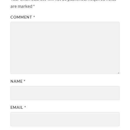
are marked
*
COMMENT
*
NAME
*
EMAIL
*