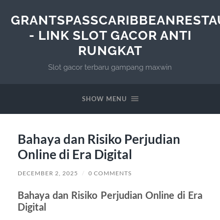
GRANTSPASSCARIBBEANRESTA
- LINK SLOT GACOR ANTI
RUNGKAT
Slot gacor terbaru gampang maxwin
SHOW MENU
Bahaya dan Risiko Perjudian
Online di Era Digital
DECEMBER 2, 2025
/
0 COMMENTS
Bahaya dan Risiko Perjudian Online di Era
Digital