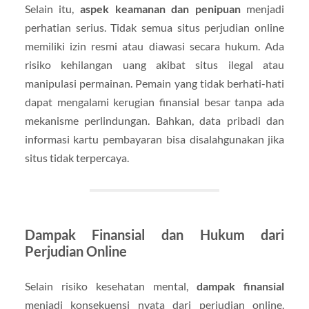
Selain itu,
aspek keamanan dan penipuan
menjadi
perhatian serius. Tidak semua situs perjudian online
memiliki izin resmi atau diawasi secara hukum. Ada
risiko kehilangan uang akibat situs ilegal atau
manipulasi permainan. Pemain yang tidak berhati-hati
dapat mengalami kerugian finansial besar tanpa ada
mekanisme perlindungan. Bahkan, data pribadi dan
informasi kartu pembayaran bisa disalahgunakan jika
situs tidak terpercaya.
Dampak Finansial dan Hukum dari
Perjudian Online
Selain risiko kesehatan mental,
dampak finansial
menjadi konsekuensi nyata dari perjudian online.