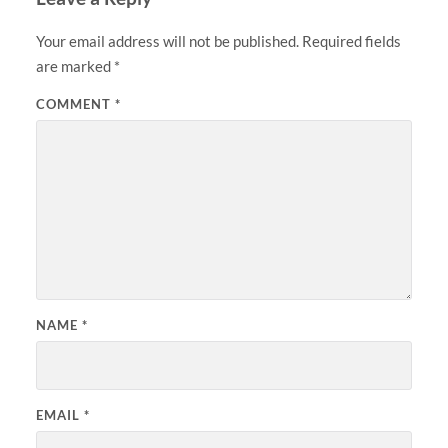
Your email address will not be published.
Required fields
are marked
*
COMMENT
*
NAME
*
EMAIL
*