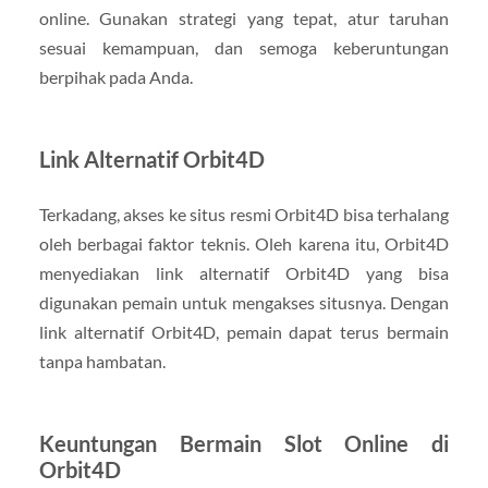
online. Gunakan strategi yang tepat, atur taruhan
sesuai kemampuan, dan semoga keberuntungan
berpihak pada Anda.
Link Alternatif Orbit4D
Terkadang, akses ke situs resmi Orbit4D bisa terhalang
oleh berbagai faktor teknis. Oleh karena itu, Orbit4D
menyediakan link alternatif Orbit4D yang bisa
digunakan pemain untuk mengakses situsnya. Dengan
link alternatif Orbit4D, pemain dapat terus bermain
tanpa hambatan.
Keuntungan Bermain Slot Online di
Orbit4D