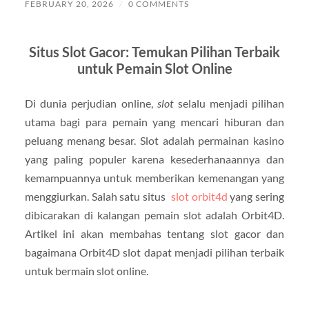
FEBRUARY 20, 2026
/
0 COMMENTS
Situs Slot Gacor: Temukan Pilihan Terbaik
untuk Pemain Slot Online
Di dunia perjudian online,
slot
selalu menjadi pilihan
utama bagi para pemain yang mencari hiburan dan
peluang menang besar. Slot adalah permainan kasino
yang paling populer karena kesederhanaannya dan
kemampuannya untuk memberikan kemenangan yang
menggiurkan. Salah satu situs
slot orbit4d
yang sering
dibicarakan di kalangan pemain slot adalah Orbit4D.
Artikel ini akan membahas tentang slot gacor dan
bagaimana Orbit4D slot dapat menjadi pilihan terbaik
untuk bermain slot online.