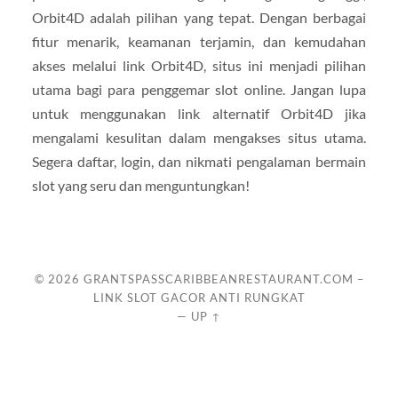
Orbit4D adalah pilihan yang tepat. Dengan berbagai
fitur menarik, keamanan terjamin, dan kemudahan
akses melalui link Orbit4D, situs ini menjadi pilihan
utama bagi para penggemar slot online. Jangan lupa
untuk menggunakan link alternatif Orbit4D jika
mengalami kesulitan dalam mengakses situs utama.
Segera daftar, login, dan nikmati pengalaman bermain
slot yang seru dan menguntungkan!
© 2026
GRANTSPASSCARIBBEANRESTAURANT.COM –
LINK SLOT GACOR ANTI RUNGKAT
—
UP ↑