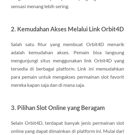
sensasi menang lebih sering.
2. Kemudahan Akses Melalui Link Orbit4D
Salah satu fitur yang membuat Orbit4D menarik
adalah kemudahan akses. Pemain bisa langsung
mengunjungi situs menggunakan link Orbit4D yang
tersedia di berbagai platform. Link ini memudahkan
para pemain untuk mengakses permainan slot favorit
mereka kapan saja dan di mana saja.
3. Pilihan Slot Online yang Beragam
Selain Orbit4D, terdapat banyak jenis permainan slot
online yang dapat dimainkan di platform ini. Mulai dari