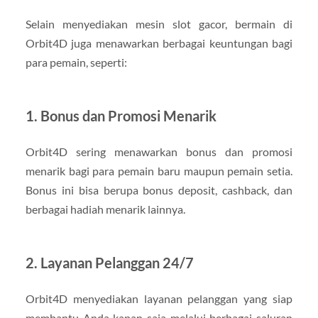
Selain menyediakan mesin slot gacor, bermain di
Orbit4D juga menawarkan berbagai keuntungan bagi
para pemain, seperti:
1. Bonus dan Promosi Menarik
Orbit4D sering menawarkan bonus dan promosi
menarik bagi para pemain baru maupun pemain setia.
Bonus ini bisa berupa bonus deposit, cashback, dan
berbagai hadiah menarik lainnya.
2. Layanan Pelanggan 24/7
Orbit4D menyediakan layanan pelanggan yang siap
membantu Anda kapan saja melalui berbagai saluran