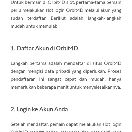
Untuk bermain di Orbit4D slot, pertama-tama pemain
perlu melakukan slot login Orbit4D melalui akun yang
sudah terdaftar. Berikut adalah langkah-langkah
mudah untuk memulai:
1. Daftar Akun di Orbit4D
Langkah pertama adalah mendaftar di situs Orbit4D
dengan mengisi data pribadi yang diperlukan. Proses
pendaftaran ini sangat cepat dan mudah, hanya
memerlukan beberapa menit untuk menyelesaikannya.
2. Login ke Akun Anda
Setelah mendaftar, pemain dapat melakukan slot login
Orbit4D menggunakan username dan password yang