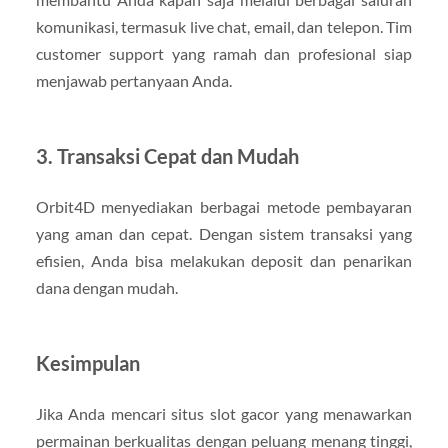
komunikasi, termasuk live chat, email, dan telepon. Tim
customer support yang ramah dan profesional siap
menjawab pertanyaan Anda.
3. Transaksi Cepat dan Mudah
Orbit4D menyediakan berbagai metode pembayaran
yang aman dan cepat. Dengan sistem transaksi yang
efisien, Anda bisa melakukan deposit dan penarikan
dana dengan mudah.
Kesimpulan
Jika Anda mencari situs slot gacor yang menawarkan
permainan berkualitas dengan peluang menang tinggi,