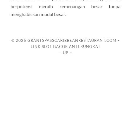
berpotensi meraih kemenangan besar tanpa
menghabiskan modal besar.
© 2026
GRANTSPASSCARIBBEANRESTAURANT.COM –
LINK SLOT GACOR ANTI RUNGKAT
—
UP ↑