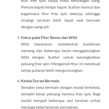
fitur free spin tanpa risiko kehilangan uang.
Pemula dapat belajar kapan Scatter muncul dan
bagaimana fitur free spin bekerja, sehingga
strategi taruhan lebih tepat saat bermain
dengan uang asli.
Fokus pada Fitur Bonus dan Wild
Wild membantu membentuk kombinasi
menang, dan beberapa mesin menggabungkan
Wild dengan Scatter untuk meningkatkan
peluang free spin. Mengamati fitur ini membuat
setiap putaran lebih menguntungkan.
Kelola Durasi Bermain
Semakin lama bermain dengan modal terkelola,
semakin besar peluang memicu free spin. Bagi
modal menjadi beberapa sesi taruhan untuk
menjaga keberlanjutan permainan.