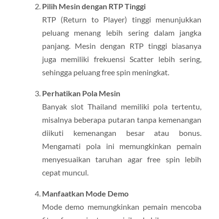
Pilih Mesin dengan RTP Tinggi
RTP (Return to Player) tinggi menunjukkan
peluang menang lebih sering dalam jangka
panjang. Mesin dengan RTP tinggi biasanya
juga memiliki frekuensi Scatter lebih sering,
sehingga peluang free spin meningkat.
Perhatikan Pola Mesin
Banyak slot Thailand memiliki pola tertentu,
misalnya beberapa putaran tanpa kemenangan
diikuti kemenangan besar atau bonus.
Mengamati pola ini memungkinkan pemain
menyesuaikan taruhan agar free spin lebih
cepat muncul.
Manfaatkan Mode Demo
Mode demo memungkinkan pemain mencoba