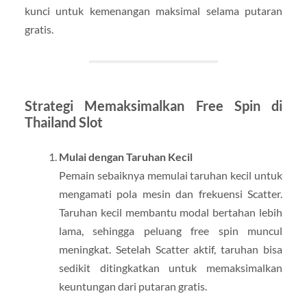
kunci untuk kemenangan maksimal selama putaran
gratis.
Strategi Memaksimalkan Free Spin di
Thailand Slot
Mulai dengan Taruhan Kecil
Pemain sebaiknya memulai taruhan kecil untuk
mengamati pola mesin dan frekuensi Scatter.
Taruhan kecil membantu modal bertahan lebih
lama, sehingga peluang free spin muncul
meningkat. Setelah Scatter aktif, taruhan bisa
sedikit ditingkatkan untuk memaksimalkan
keuntungan dari putaran gratis.