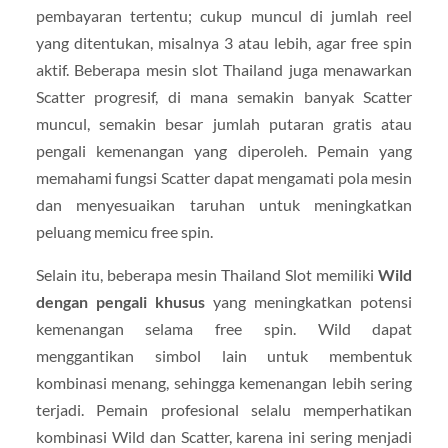
pembayaran tertentu; cukup muncul di jumlah reel
yang ditentukan, misalnya 3 atau lebih, agar free spin
aktif. Beberapa mesin slot Thailand juga menawarkan
Scatter progresif, di mana semakin banyak Scatter
muncul, semakin besar jumlah putaran gratis atau
pengali kemenangan yang diperoleh. Pemain yang
memahami fungsi Scatter dapat mengamati pola mesin
dan menyesuaikan taruhan untuk meningkatkan
peluang memicu free spin.
Selain itu, beberapa mesin Thailand Slot memiliki
Wild
dengan pengali khusus
yang meningkatkan potensi
kemenangan selama free spin. Wild dapat
menggantikan simbol lain untuk membentuk
kombinasi menang, sehingga kemenangan lebih sering
terjadi. Pemain profesional selalu memperhatikan
kombinasi Wild dan Scatter, karena ini sering menjadi