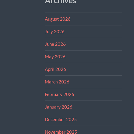
Archives
August 2026
July 2026
June 2026
May 2026
April 2026
March 2026
February 2026
January 2026
December 2025
November 2025