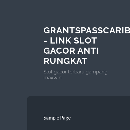
GRANTSPASSCARI
- LINK SLOT
GACOR ANTI
RUNGKAT
Slot gacor terbaru gampang
maxwin
Sample Page