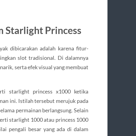
 Starlight Princess
yak dibicarakan adalah karena fitur-
ingkan slot tradisional. Di dalamnya
enarik, serta efek visual yang membuat
ti starlight princess x1000 ketika
an ini. Istilah tersebut merujuk pada
 selama permainan berlangsung. Selain
rti starlight 1000 atau princess 1000
ai pengali besar yang ada di dalam