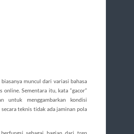
or biasanya muncul dari variasi bahasa
 online. Sementara itu, kata “gacor”
pan untuk menggambarkan kondisi
 secara teknis tidak ada jaminan pola
berfungsi sebagai bagian dari tren