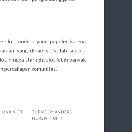
me slot modern yang populer karena
ainan yang dinamis. Istilah seperti
slot, hingga starlight slot lebih banyak
dan percakapan komunitas.
LINK SLOT
THEME BY
ANDERS
NORÉN
—
UP ↑