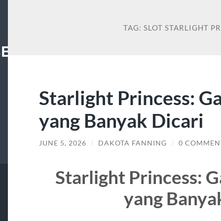
TAG:
SLOT STARLIGHT P
BBEANRESTAURANT.COM
Starlight Princess: G
yang Banyak Dicari
JUNE 5, 2026
/
DAKOTA FANNING
/
0 COMMEN
Starlight Princess: 
yang Banyak