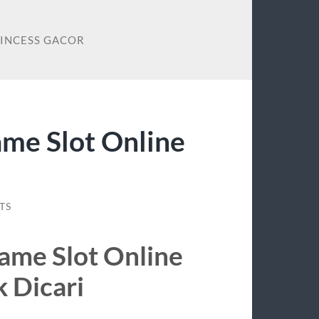
RINCESS GACOR
ame Slot Online
TS
Game Slot Online
 Dicari