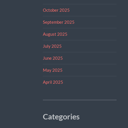
October 2025
September 2025
August 2025
July 2025
June 2025
May 2025
April 2025
Categories