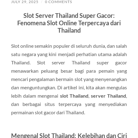
JULY 29, 2025
/
0 COMMENTS
Slot Server Thailand Super Gacor:
Fenomena Slot Online Terpercaya dari
Thailand
Slot online semakin populer di seluruh dunia, dan salah
satu negara yang kini menjadi perhatian utama adalah
Thailand. Slot server Thailand super gacor
menawarkan peluang besar bagi para pemain yang
mencari pengalaman bermain slot yang menyenangkan
dan menguntungkan. Di artikel ini, kita akan mengulas
lebih dalam mengenai
slot Thailand
,
server Thailand
,
dan berbagai situs terpercaya yang menyediakan
permainan slot gacor dari Thailand.
Mengenal Slot Thailand: Kelebihan dan Ciri