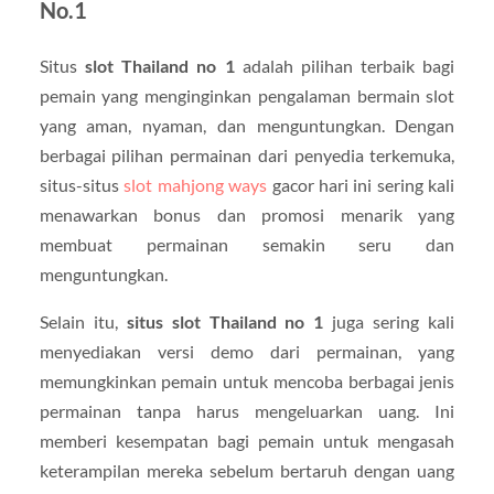
No.1
Situs
slot Thailand no 1
adalah pilihan terbaik bagi
pemain yang menginginkan pengalaman bermain slot
yang aman, nyaman, dan menguntungkan. Dengan
berbagai pilihan permainan dari penyedia terkemuka,
situs-situs
slot mahjong ways
gacor hari ini sering kali
menawarkan bonus dan promosi menarik yang
membuat permainan semakin seru dan
menguntungkan.
Selain itu,
situs slot Thailand no 1
juga sering kali
menyediakan versi demo dari permainan, yang
memungkinkan pemain untuk mencoba berbagai jenis
permainan tanpa harus mengeluarkan uang. Ini
memberi kesempatan bagi pemain untuk mengasah
keterampilan mereka sebelum bertaruh dengan uang