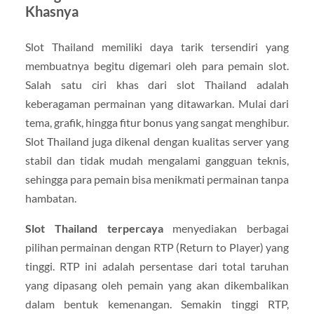
Khasnya
Slot Thailand memiliki daya tarik tersendiri yang
membuatnya begitu digemari oleh para pemain slot.
Salah satu ciri khas dari slot Thailand adalah
keberagaman permainan yang ditawarkan. Mulai dari
tema, grafik, hingga fitur bonus yang sangat menghibur.
Slot Thailand juga dikenal dengan kualitas server yang
stabil dan tidak mudah mengalami gangguan teknis,
sehingga para pemain bisa menikmati permainan tanpa
hambatan.
Slot Thailand terpercaya
menyediakan berbagai
pilihan permainan dengan RTP (Return to Player) yang
tinggi. RTP ini adalah persentase dari total taruhan
yang dipasang oleh pemain yang akan dikembalikan
dalam bentuk kemenangan. Semakin tinggi RTP,