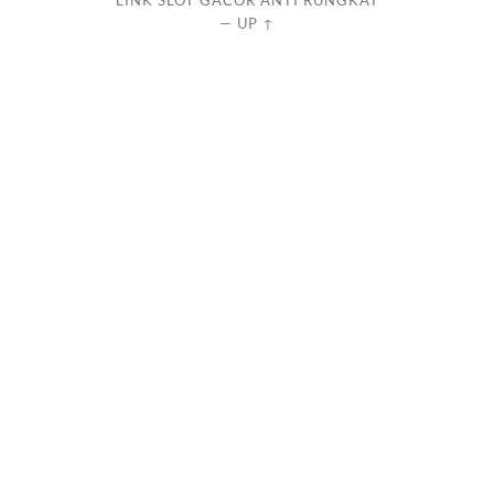
—
UP ↑