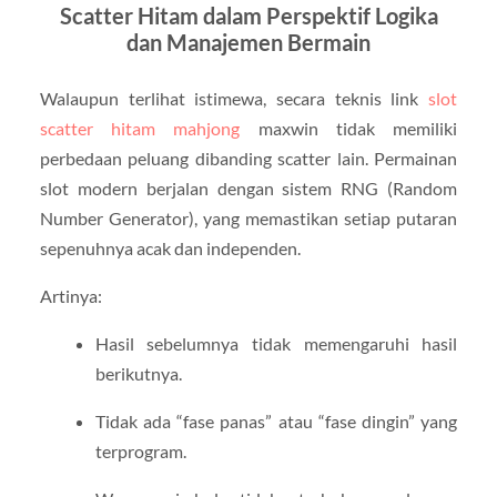
Scatter Hitam dalam Perspektif Logika
dan Manajemen Bermain
Walaupun terlihat istimewa, secara teknis link
slot
scatter hitam mahjong
maxwin tidak memiliki
perbedaan peluang dibanding scatter lain. Permainan
slot modern berjalan dengan sistem RNG (Random
Number Generator), yang memastikan setiap putaran
sepenuhnya acak dan independen.
Artinya:
Hasil sebelumnya tidak memengaruhi hasil
berikutnya.
Tidak ada “fase panas” atau “fase dingin” yang
terprogram.