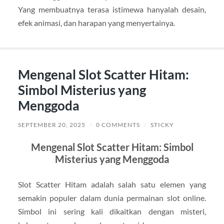
Yang membuatnya terasa istimewa hanyalah desain,
efek animasi, dan harapan yang menyertainya.
Mengenal Slot Scatter Hitam:
Simbol Misterius yang
Menggoda
SEPTEMBER 20, 2025
/
0 COMMENTS
/
STICKY
Mengenal Slot Scatter Hitam: Simbol
Misterius yang Menggoda
Slot Scatter Hitam adalah salah satu elemen yang
semakin populer dalam dunia permainan slot online.
Simbol ini sering kali dikaitkan dengan misteri,