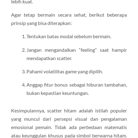
lebih kuat.
Agar tetap bermain secara sehat, berikut beberapa
prinsip yang bisa diterapkan:
Tentukan batas modal sebelum bermain.
Jangan mengandalkan “feeling” saat hampir
mendapatkan scatter.
Pahami volatilitas game yang dipilih.
Anggap fitur bonus sebagai hiburan tambahan,
bukan kepastian keuntungan.
Kesimpulannya, scatter hitam adalah istilah populer
yang muncul dari persepsi visual dan pengalaman
emosional pemain. Tidak ada perbedaan matematis
atau keunggulan khusus pada simbol berwarna hitam.