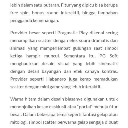
lebih dalam satu putaran. Fitur yang dipicu bisa berupa
free spin, bonus round interaktif, hingga tambahan
pengganda kemenangan.
Provider besar seperti
Pragmatic Play
dikenal sering
menampilkan scatter dengan efek suara dramatis dan
animasi yang memperlambat gulungan saat simbol
ketiga hampir muncul. Sementara itu,
PG Soft
menghadirkan desain visual yang lebih sinematik
dengan detail bayangan dan efek cahaya kontras.
Provider seperti
Habanero
juga kerap memadukan
scatter dengan mini game yang lebih interaktif.
Warna hitam dalam desain biasanya digunakan untuk
menonjolkan kesan eksklusif atau “portal” menuju fitur
besar. Dalam beberapa tema seperti fantasi gelap atau
mitologi, simbol scatter berwarna gelap sengaja dibuat