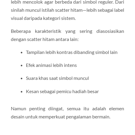
lebih mencolok agar berbeda dari simbol reguler. Dari
sinilah muncul istilah scatter hitam—lebih sebagai label
visual daripada kategori sistem.
Beberapa karakteristik yang sering diasosiasikan
dengan scatter hitam antara lain:
Tampilan lebih kontras dibanding simbol lain
Efek animasi lebih intens
Suara khas saat simbol muncul
Kesan sebagai pemicu hadiah besar
Namun penting diingat, semua itu adalah elemen
desain untuk memperkuat pengalaman bermain.