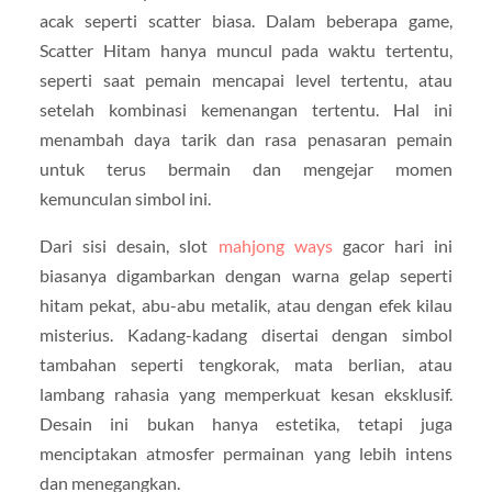
acak seperti scatter biasa. Dalam beberapa game,
Scatter Hitam hanya muncul pada waktu tertentu,
seperti saat pemain mencapai level tertentu, atau
setelah kombinasi kemenangan tertentu. Hal ini
menambah daya tarik dan rasa penasaran pemain
untuk terus bermain dan mengejar momen
kemunculan simbol ini.
Dari sisi desain, slot
mahjong ways
gacor hari ini
biasanya digambarkan dengan warna gelap seperti
hitam pekat, abu-abu metalik, atau dengan efek kilau
misterius. Kadang-kadang disertai dengan simbol
tambahan seperti tengkorak, mata berlian, atau
lambang rahasia yang memperkuat kesan eksklusif.
Desain ini bukan hanya estetika, tetapi juga
menciptakan atmosfer permainan yang lebih intens
dan menegangkan.