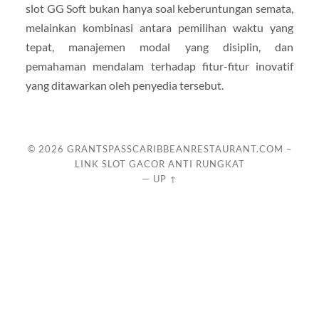
slot GG Soft bukan hanya soal keberuntungan semata,
melainkan kombinasi antara pemilihan waktu yang
tepat, manajemen modal yang disiplin, dan
pemahaman mendalam terhadap fitur-fitur inovatif
yang ditawarkan oleh penyedia tersebut.
© 2026
GRANTSPASSCARIBBEANRESTAURANT.COM –
LINK SLOT GACOR ANTI RUNGKAT
—
UP ↑