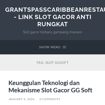
GRANTSPASSCARIBBEANRESTA
- LINK SLOT GACOR ANTI
RUNGKAT
Slot gacor terbaru gampang maxwin
SHOW MENU
TAG:
SLOT GGSOFT
Keunggulan Teknologi dan
Mekanisme Slot Gacor GG Soft
JANUARY 6, 2026
/
0 COMMENTS