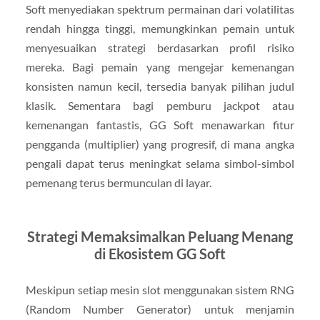
Soft menyediakan spektrum permainan dari volatilitas
rendah hingga tinggi, memungkinkan pemain untuk
menyesuaikan strategi berdasarkan profil risiko
mereka. Bagi pemain yang mengejar kemenangan
konsisten namun kecil, tersedia banyak pilihan judul
klasik. Sementara bagi pemburu jackpot atau
kemenangan fantastis, GG Soft menawarkan fitur
pengganda (multiplier) yang progresif, di mana angka
pengali dapat terus meningkat selama simbol-simbol
pemenang terus bermunculan di layar.
Strategi Memaksimalkan Peluang Menang
di Ekosistem GG Soft
Meskipun setiap mesin slot menggunakan sistem RNG
(Random Number Generator) untuk menjamin