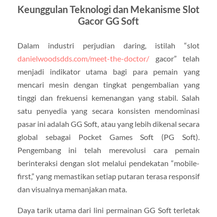
Keunggulan Teknologi dan Mekanisme Slot
Gacor GG Soft
Dalam industri perjudian daring, istilah “slot
danielwoodsdds.com/meet-the-doctor/
gacor” telah
menjadi indikator utama bagi para pemain yang
mencari mesin dengan tingkat pengembalian yang
tinggi dan frekuensi kemenangan yang stabil. Salah
satu penyedia yang secara konsisten mendominasi
pasar ini adalah GG Soft, atau yang lebih dikenal secara
global sebagai Pocket Games Soft (PG Soft).
Pengembang ini telah merevolusi cara pemain
berinteraksi dengan slot melalui pendekatan “mobile-
first,” yang memastikan setiap putaran terasa responsif
dan visualnya memanjakan mata.
Daya tarik utama dari lini permainan GG Soft terletak