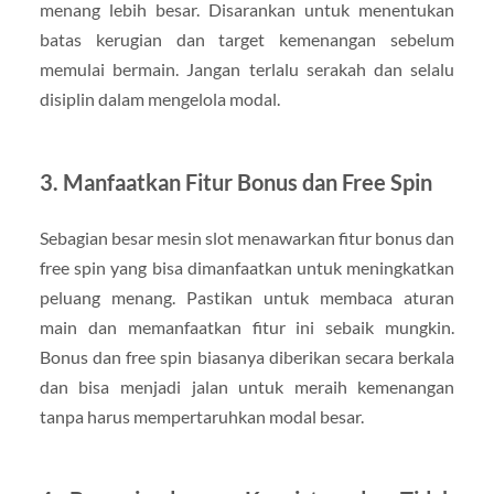
menang lebih besar. Disarankan untuk menentukan
batas kerugian dan target kemenangan sebelum
memulai bermain. Jangan terlalu serakah dan selalu
disiplin dalam mengelola modal.
3. Manfaatkan Fitur Bonus dan Free Spin
Sebagian besar mesin slot menawarkan fitur bonus dan
free spin yang bisa dimanfaatkan untuk meningkatkan
peluang menang. Pastikan untuk membaca aturan
main dan memanfaatkan fitur ini sebaik mungkin.
Bonus dan free spin biasanya diberikan secara berkala
dan bisa menjadi jalan untuk meraih kemenangan
tanpa harus mempertaruhkan modal besar.