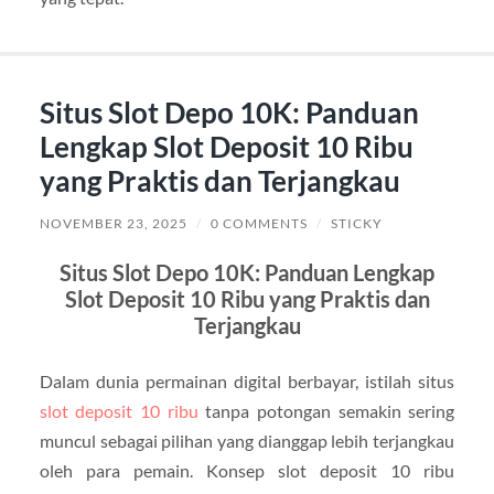
Situs Slot Depo 10K: Panduan
Lengkap Slot Deposit 10 Ribu
yang Praktis dan Terjangkau
NOVEMBER 23, 2025
/
0 COMMENTS
/
STICKY
Situs Slot Depo 10K: Panduan Lengkap
Slot Deposit 10 Ribu yang Praktis dan
Terjangkau
Dalam dunia permainan digital berbayar, istilah situs
slot deposit 10 ribu
tanpa potongan semakin sering
muncul sebagai pilihan yang dianggap lebih terjangkau
oleh para pemain. Konsep slot deposit 10 ribu