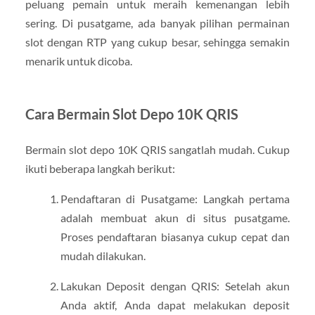
peluang pemain untuk meraih kemenangan lebih
sering. Di pusatgame, ada banyak pilihan permainan
slot dengan RTP yang cukup besar, sehingga semakin
menarik untuk dicoba.
Cara Bermain Slot Depo 10K QRIS
Bermain slot depo 10K QRIS sangatlah mudah. Cukup
ikuti beberapa langkah berikut:
Pendaftaran di Pusatgame: Langkah pertama
adalah membuat akun di situs pusatgame.
Proses pendaftaran biasanya cukup cepat dan
mudah dilakukan.
Lakukan Deposit dengan QRIS: Setelah akun
Anda aktif, Anda dapat melakukan deposit