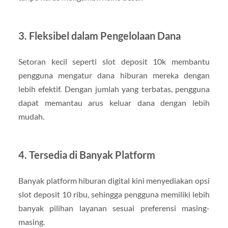
3. Fleksibel dalam Pengelolaan Dana
Setoran kecil seperti slot deposit 10k membantu
pengguna mengatur dana hiburan mereka dengan
lebih efektif. Dengan jumlah yang terbatas, pengguna
dapat memantau arus keluar dana dengan lebih
mudah.
4. Tersedia di Banyak Platform
Banyak platform hiburan digital kini menyediakan opsi
slot deposit 10 ribu, sehingga pengguna memiliki lebih
banyak pilihan layanan sesuai preferensi masing-
masing.