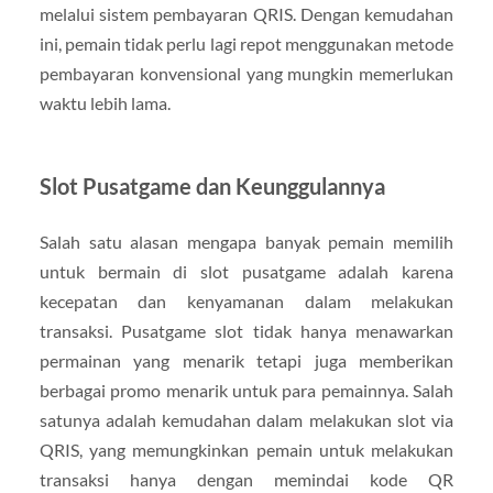
melalui sistem pembayaran QRIS. Dengan kemudahan
ini, pemain tidak perlu lagi repot menggunakan metode
pembayaran konvensional yang mungkin memerlukan
waktu lebih lama.
Slot Pusatgame dan Keunggulannya
Salah satu alasan mengapa banyak pemain memilih
untuk bermain di slot pusatgame adalah karena
kecepatan dan kenyamanan dalam melakukan
transaksi. Pusatgame slot tidak hanya menawarkan
permainan yang menarik tetapi juga memberikan
berbagai promo menarik untuk para pemainnya. Salah
satunya adalah kemudahan dalam melakukan slot via
QRIS, yang memungkinkan pemain untuk melakukan
transaksi hanya dengan memindai kode QR