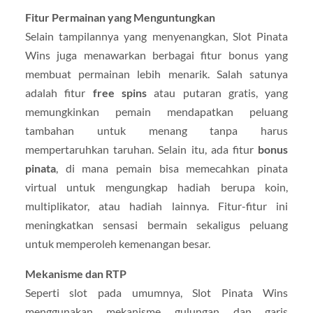
Fitur Permainan yang Menguntungkan
Selain tampilannya yang menyenangkan, Slot Pinata
Wins juga menawarkan berbagai fitur bonus yang
membuat permainan lebih menarik. Salah satunya
adalah fitur
free spins
atau putaran gratis, yang
memungkinkan pemain mendapatkan peluang
tambahan untuk menang tanpa harus
mempertaruhkan taruhan. Selain itu, ada fitur
bonus
pinata
, di mana pemain bisa memecahkan pinata
virtual untuk mengungkap hadiah berupa koin,
multiplikator, atau hadiah lainnya. Fitur-fitur ini
meningkatkan sensasi bermain sekaligus peluang
untuk memperoleh kemenangan besar.
Mekanisme dan RTP
Seperti slot pada umumnya, Slot Pinata Wins
menggunakan mekanisme gulungan dan garis