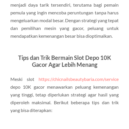
menjadi daya tarik tersendiri, terutama bagi pemain
pemula yang ingin mencoba peruntungan tanpa harus
mengeluarkan modal besar. Dengan strategi yang tepat
dan pemilihan mesin yang gacor, peluang untuk
mendapatkan kemenangan besar bisa dioptimalkan.
Tips dan Trik Bermain Slot Depo 10K
Gacor Agar Lebih Menang
Meski slot
https://chicnailsbeautybaria.com/service
depo 10K gacor menawarkan peluang kemenangan
yang tinggi, tetap diperlukan strategi agar hasil yang
diperoleh maksimal. Berikut beberapa tips dan trik
yang bisa diterapkan: