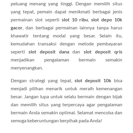
peluang menang yang tinggi. Dengan memilih situs
yang tepat, pemain dapat menikmati berbagai jenis
permainan slot seperti
slot 10 ribu
,
slot depo 10k
gacor
, dan berbagai permainan lainnya tanpa harus
khawatir tentang modal yang besar. Selain itu,
kemudahan transaksi dengan metode pembayaran
seperti
slot deposit dana
dan
slot deposit qris
menjadikan pengalaman bermain semakin
menyenangkan.
Dengan strategi yang tepat,
slot deposit 10k
bisa
menjadi pilihan menarik untuk meraih kemenangan
besar. Jangan lupa untuk selalu bermain dengan bijak
dan memilih situs yang terpercaya agar pengalaman
bermain Anda semakin optimal. Selamat mencoba dan
semoga keberuntungan berpihak pada Anda!