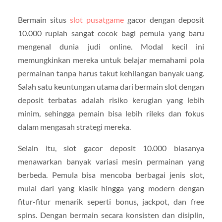
Bermain situs
slot pusatgame
gacor dengan deposit
10.000 rupiah sangat cocok bagi pemula yang baru
mengenal dunia judi online. Modal kecil ini
memungkinkan mereka untuk belajar memahami pola
permainan tanpa harus takut kehilangan banyak uang.
Salah satu keuntungan utama dari bermain slot dengan
deposit terbatas adalah risiko kerugian yang lebih
minim, sehingga pemain bisa lebih rileks dan fokus
dalam mengasah strategi mereka.
Selain itu, slot gacor deposit 10.000 biasanya
menawarkan banyak variasi mesin permainan yang
berbeda. Pemula bisa mencoba berbagai jenis slot,
mulai dari yang klasik hingga yang modern dengan
fitur-fitur menarik seperti bonus, jackpot, dan free
spins. Dengan bermain secara konsisten dan disiplin,