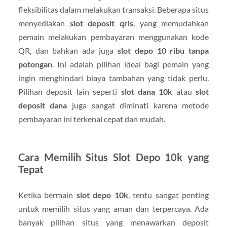
fleksibilitas dalam melakukan transaksi. Beberapa situs
menyediakan
slot deposit qris
, yang memudahkan
pemain melakukan pembayaran menggunakan kode
QR, dan bahkan ada juga
slot depo 10 ribu tanpa
potongan
. Ini adalah pilihan ideal bagi pemain yang
ingin menghindari biaya tambahan yang tidak perlu.
Pilihan deposit lain seperti
slot dana 10k
atau
slot
deposit dana
juga sangat diminati karena metode
pembayaran ini terkenal cepat dan mudah.
Cara Memilih Situs Slot Depo 10k yang
Tepat
Ketika bermain
slot depo 10k
, tentu sangat penting
untuk memilih situs yang aman dan terpercaya. Ada
banyak pilihan situs yang menawarkan deposit