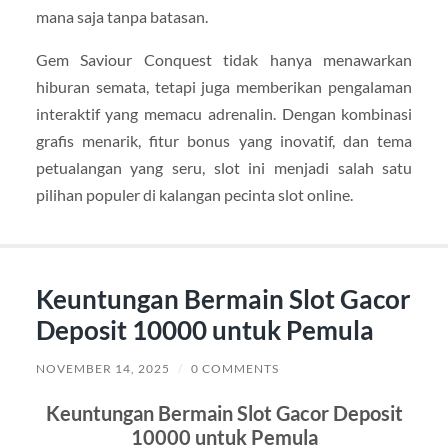
mana saja tanpa batasan.
Gem Saviour Conquest tidak hanya menawarkan
hiburan semata, tetapi juga memberikan pengalaman
interaktif yang memacu adrenalin. Dengan kombinasi
grafis menarik, fitur bonus yang inovatif, dan tema
petualangan yang seru, slot ini menjadi salah satu
pilihan populer di kalangan pecinta slot online.
Keuntungan Bermain Slot Gacor
Deposit 10000 untuk Pemula
NOVEMBER 14, 2025
/
0 COMMENTS
Keuntungan Bermain Slot Gacor Deposit
10000 untuk Pemula