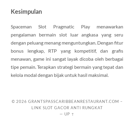
Kesimpulan
Spaceman Slot Pragmatic Play menawarkan
pengalaman bermain slot luar angkasa yang seru
dengan peluang menang menguntungkan. Dengan fitur
bonus lengkap, RTP yang kompetitif, dan grafis
menawan, game ini sangat layak dicoba oleh berbagai
tipe pemain. Terapkan strategi bermain yang tepat dan
kelola modal dengan bijak untuk hasil maksimal.
© 2026
GRANTSPASSCARIBBEANRESTAURANT.COM –
LINK SLOT GACOR ANTI RUNGKAT
—
UP ↑