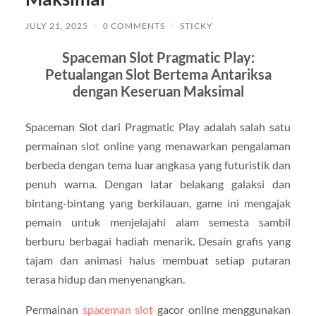
JULY 21, 2025
/
0 COMMENTS
/
STICKY
Spaceman Slot Pragmatic Play:
Petualangan Slot Bertema Antariksa
dengan Keseruan Maksimal
Spaceman Slot dari Pragmatic Play adalah salah satu
permainan slot online yang menawarkan pengalaman
berbeda dengan tema luar angkasa yang futuristik dan
penuh warna. Dengan latar belakang galaksi dan
bintang-bintang yang berkilauan, game ini mengajak
pemain untuk menjelajahi alam semesta sambil
berburu berbagai hadiah menarik. Desain grafis yang
tajam dan animasi halus membuat setiap putaran
terasa hidup dan menyenangkan.
Permainan
spaceman slot
gacor online menggunakan