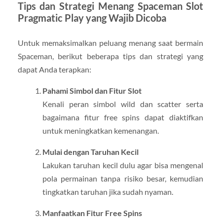
Tips dan Strategi Menang Spaceman Slot
Pragmatic Play yang Wajib Dicoba
Untuk memaksimalkan peluang menang saat bermain
Spaceman, berikut beberapa tips dan strategi yang
dapat Anda terapkan:
Pahami Simbol dan Fitur Slot
Kenali peran simbol wild dan scatter serta
bagaimana fitur free spins dapat diaktifkan
untuk meningkatkan kemenangan.
Mulai dengan Taruhan Kecil
Lakukan taruhan kecil dulu agar bisa mengenal
pola permainan tanpa risiko besar, kemudian
tingkatkan taruhan jika sudah nyaman.
Manfaatkan Fitur Free Spins