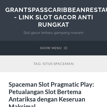
GRANTSPASSCARIBBEANRESTA
- LINK SLOT GACOR ANTI
RUNGKAT
Slot gacor terbaru gampang maxwin
SHOW MENU
TAG:
SITUS SPACEMAN
Spaceman Slot Pragmatic Play:
Petualangan Slot Bertema
Antariksa dengan Keseruan
Maksimal