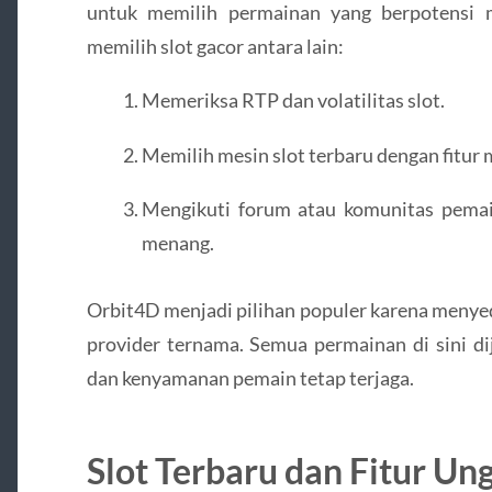
untuk memilih permainan yang berpotensi 
memilih slot gacor antara lain:
Memeriksa RTP dan volatilitas slot.
Memilih mesin slot terbaru dengan fitur
Mengikuti forum atau komunitas pemai
menang.
Orbit4D menjadi pilihan populer karena menyedi
provider ternama. Semua permainan di sini di
dan kenyamanan pemain tetap terjaga.
Slot Terbaru dan Fitur Un