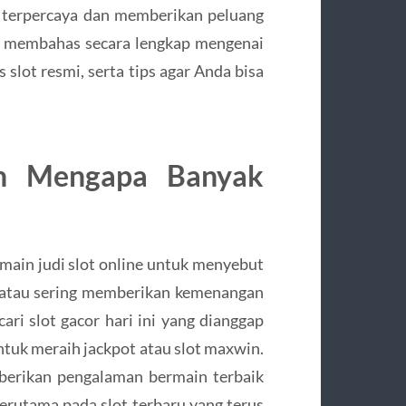
 terpercaya dan memberikan peluang
an membahas secara lengkap mengenai
 slot resmi, serta tips agar Anda bisa
an Mengapa Banyak
pemain judi slot online untuk menyebut
” atau sering memberikan kemenangan
ri slot gacor hari ini yang dianggap
tuk meraih jackpot atau slot maxwin.
berikan pengalaman bermain terbaik
terutama pada slot terbaru yang terus