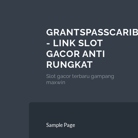
GRANTSPASSCARI
- LINK SLOT
GACOR ANTI
RUNGKAT
Slot gacor terbaru gampang
maxwin
Sample Page