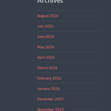
Archives
August 2026
July 2026
June 2026
May 2026
April 2026
March 2026
February 2026
January 2026
December 2025
November 2025