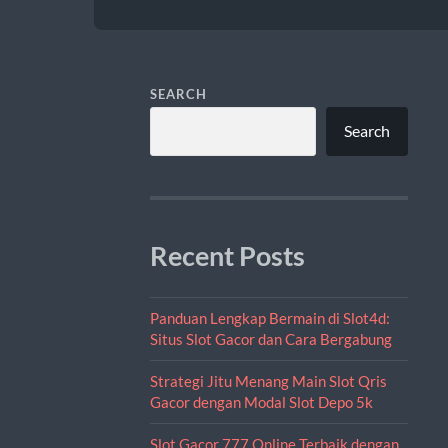
SEARCH
Search
Recent Posts
Panduan Lengkap Bermain di Slot4d:
Situs Slot Gacor dan Cara Bergabung
Strategi Jitu Menang Main Slot Qris
Gacor dengan Modal Slot Depo 5k
Slot Gacor 777 Online Terbaik dengan