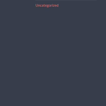
Uncategorized