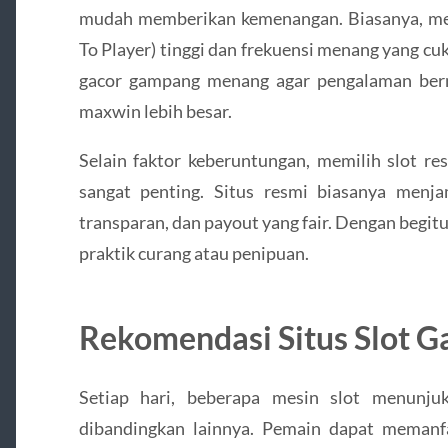
mudah memberikan kemenangan. Biasanya, mesi
To Player) tinggi dan frekuensi menang yang cu
gacor gampang menang agar pengalaman berm
maxwin lebih besar.
Selain faktor keberuntungan, memilih slot re
sangat penting. Situs resmi biasanya menj
transparan, dan payout yang fair. Dengan begit
praktik curang atau penipuan.
Rekomendasi Situs Slot Ga
Setiap hari, beberapa mesin slot menunju
dibandingkan lainnya. Pemain dapat memanfaa