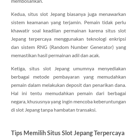
membosankan.
Kedua, situs slot Jepang biasanya juga menawarkan
sistem keamanan yang terjamin. Pemain tidak perlu
khawatir soal keadilan permainan karena situs slot
Jepang terpercaya menggunakan teknologi enkripsi
dan sistem RNG (Random Number Generator) yang
memastikan hasil permainan adil dan acak.
Ketiga, situs slot Jepang umumnya menyediakan
berbagai metode pembayaran yang memudahkan
pemain dalam melakukan deposit dan penarikan dana.
Hal ini tentu memudahkan pemain dari berbagai
negara, khususnya yang ingin mencoba keberuntungan
di slot Jepang tanpa hambatan transaksi.
Tips Memilih Situs Slot Jepang Terpercaya