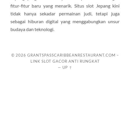
fitur-fitur baru yang menarik. Situs slot Jepang kini
tidak hanya sekadar permainan judi, tetapi juga
sebagai hiburan digital yang menggabungkan unsur
budaya dan teknologi.
© 2026
GRANTSPASSCARIBBEANRESTAURANT.COM –
LINK SLOT GACOR ANTI RUNGKAT
—
UP ↑