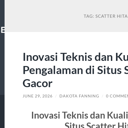
TAG:
SCATTER HIT
BBEANRESTAURANT.COM
Inovasi Teknis dan Ku
Pengalaman di Situs 
Gacor
JUNE 29, 2026
/
DAKOTA FANNING
/
0 COMME
Inovasi Teknis dan Kual
Situs Scatter H