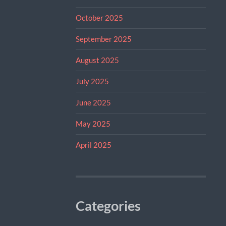
October 2025
September 2025
August 2025
July 2025
June 2025
May 2025
April 2025
Categories