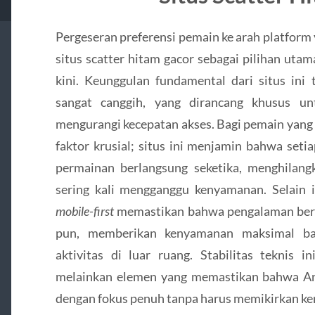
Pergeseran preferensi pemain ke arah platform
situs scatter hitam gacor sebagai pilihan uta
kini. Keunggulan fundamental dari situs ini 
sangat canggih, yang dirancang khusus un
mengurangi kecepatan akses. Bagi pemain yang
faktor krusial; situs ini menjamin bahwa set
permainan berlangsung seketika, menghilang
sering kali mengganggu kenyamanan. Selain i
mobile-first
memastikan bahwa pengalaman berma
pun, memberikan kenyamanan maksimal ba
aktivitas di luar ruang. Stabilitas teknis 
melainkan elemen yang memastikan bahwa An
dengan fokus penuh tanpa harus memikirkan ken