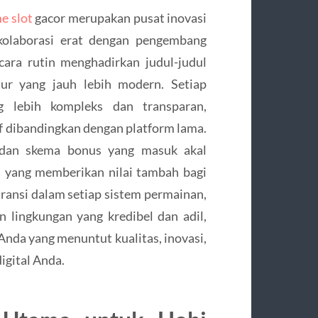
e slot
gacor merupakan pusat inovasi
kolaborasi erat dengan pengembang
ecara rutin menghadirkan judul-judul
ur yang jauh lebih modern. Setiap
 lebih kompleks dan transparan,
f dibandingkan dengan platform lama.
 dan skema bonus yang masuk akal
m yang memberikan nilai tambah bagi
ansi dalam setiap sistem permainan,
n lingkungan yang kredibel dan adil,
 Anda yang menuntut kualitas, inovasi,
igital Anda.