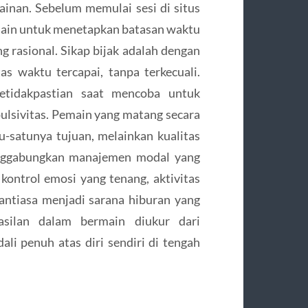
ainan. Sebelum memulai sesi di situs
emain untuk menetapkan batasan waktu
 rasional. Sikap bijak adalah dengan
as waktu tercapai, tanpa terkecuali.
etidakpastian saat mencoba untuk
pulsivitas. Pemain yang matang secara
satunya tujuan, melainkan kualitas
enggabungkan manajemen modal yang
 kontrol emosi yang tenang, aktivitas
nantiasa menjadi sarana hiburan yang
silan dalam bermain diukur dari
 penuh atas diri sendiri di tengah