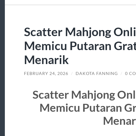
Scatter Mahjong Onli
Memicu Putaran Grat
Menarik
FEBRUARY 24, 2026
/
DAKOTA FANNING
/
0 C
Scatter Mahjong Onli
Memicu Putaran Gr
Menar