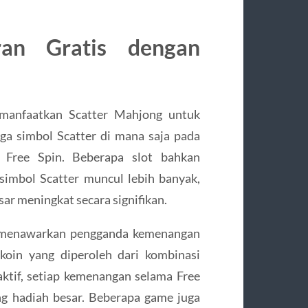
ran Gratis dengan
manfaatkan Scatter Mahjong untuk
iga simbol Scatter di mana saja pada
 Free Spin. Beberapa slot bahkan
simbol Scatter muncul lebih banyak,
r meningkat secara signifikan.
g menawarkan pengganda kemenangan
 koin yang diperoleh dari kombinasi
aktif, setiap kemenangan selama Free
ng hadiah besar. Beberapa game juga