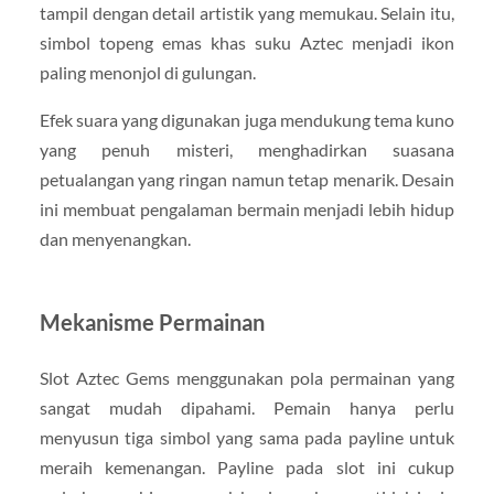
tampil dengan detail artistik yang memukau. Selain itu,
simbol topeng emas khas suku Aztec menjadi ikon
paling menonjol di gulungan.
Efek suara yang digunakan juga mendukung tema kuno
yang penuh misteri, menghadirkan suasana
petualangan yang ringan namun tetap menarik. Desain
ini membuat pengalaman bermain menjadi lebih hidup
dan menyenangkan.
Mekanisme Permainan
Slot Aztec Gems menggunakan pola permainan yang
sangat mudah dipahami. Pemain hanya perlu
menyusun tiga simbol yang sama pada payline untuk
meraih kemenangan. Payline pada slot ini cukup