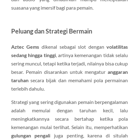
suasana yang imersif bagi para pemain.
Peluang dan Strategi Bermain
Aztec Gems
dikenal sebagai slot dengan
volatilitas
sedang hingga tinggi
, artinya kemenangan tidak selalu
sering muncul, tetapi ketika terjadi, nilainya bisa cukup
besar. Pemain disarankan untuk mengatur
anggaran
taruhan
secara bijak dan memahami pola permainan
terlebih dahulu.
Strategi yang sering digunakan pemain berpengalaman
adalah memulai dengan taruhan kecil, lalu
meningkatkannya secara bertahap ketika pola
kemenangan mulai terlihat. Selain itu, memperhatikan
gulungan pengali
juga penting, karena di situlah