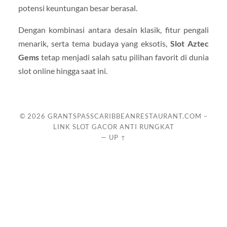
potensi keuntungan besar berasal.
Dengan kombinasi antara desain klasik, fitur pengali
menarik, serta tema budaya yang eksotis,
Slot Aztec
Gems
tetap menjadi salah satu pilihan favorit di dunia
slot online hingga saat ini.
© 2026
GRANTSPASSCARIBBEANRESTAURANT.COM –
LINK SLOT GACOR ANTI RUNGKAT
—
UP ↑