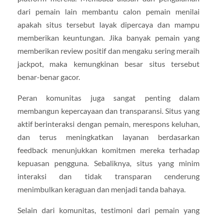
dari pemain lain membantu calon pemain menilai
apakah situs tersebut layak dipercaya dan mampu
memberikan keuntungan. Jika banyak pemain yang
memberikan review positif dan mengaku sering meraih
jackpot, maka kemungkinan besar situs tersebut
benar-benar gacor.
Peran komunitas juga sangat penting dalam
membangun kepercayaan dan transparansi. Situs yang
aktif berinteraksi dengan pemain, merespons keluhan,
dan terus meningkatkan layanan berdasarkan
feedback menunjukkan komitmen mereka terhadap
kepuasan pengguna. Sebaliknya, situs yang minim
interaksi dan tidak transparan cenderung
menimbulkan keraguan dan menjadi tanda bahaya.
Selain dari komunitas, testimoni dari pemain yang