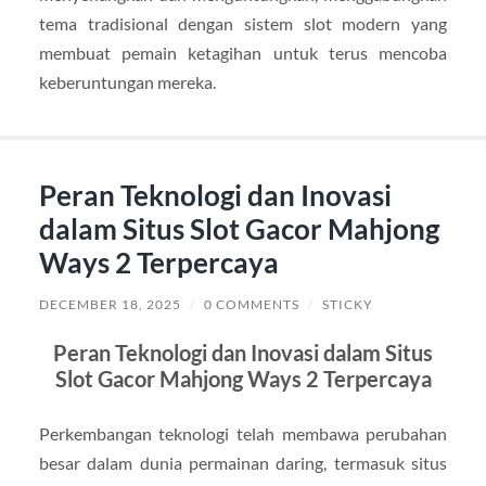
tema tradisional dengan sistem slot modern yang
membuat pemain ketagihan untuk terus mencoba
keberuntungan mereka.
Peran Teknologi dan Inovasi
dalam Situs Slot Gacor Mahjong
Ways 2 Terpercaya
DECEMBER 18, 2025
/
0 COMMENTS
/
STICKY
Peran Teknologi dan Inovasi dalam Situs
Slot Gacor Mahjong Ways 2 Terpercaya
Perkembangan teknologi telah membawa perubahan
besar dalam dunia permainan daring, termasuk situs