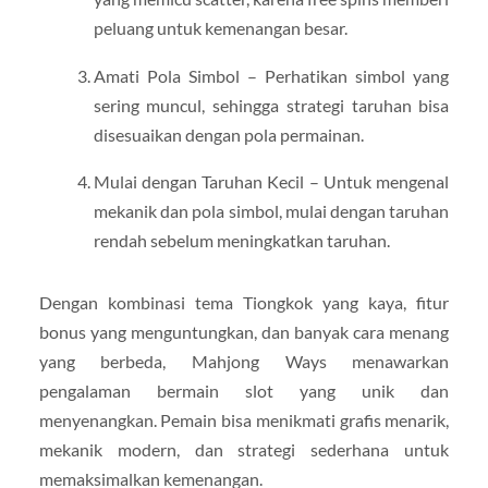
peluang untuk kemenangan besar.
Amati Pola Simbol – Perhatikan simbol yang
sering muncul, sehingga strategi taruhan bisa
disesuaikan dengan pola permainan.
Mulai dengan Taruhan Kecil – Untuk mengenal
mekanik dan pola simbol, mulai dengan taruhan
rendah sebelum meningkatkan taruhan.
Dengan kombinasi tema Tiongkok yang kaya, fitur
bonus yang menguntungkan, dan banyak cara menang
yang berbeda, Mahjong Ways menawarkan
pengalaman bermain slot yang unik dan
menyenangkan. Pemain bisa menikmati grafis menarik,
mekanik modern, dan strategi sederhana untuk
memaksimalkan kemenangan.