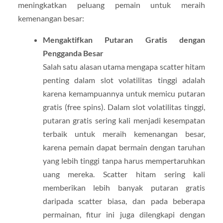
meningkatkan peluang pemain untuk meraih
kemenangan besar:
Mengaktifkan Putaran Gratis dengan
Pengganda Besar
Salah satu alasan utama mengapa scatter hitam
penting dalam slot volatilitas tinggi adalah
karena kemampuannya untuk memicu putaran
gratis (free spins). Dalam slot volatilitas tinggi,
putaran gratis sering kali menjadi kesempatan
terbaik untuk meraih kemenangan besar,
karena pemain dapat bermain dengan taruhan
yang lebih tinggi tanpa harus mempertaruhkan
uang mereka. Scatter hitam sering kali
memberikan lebih banyak putaran gratis
daripada scatter biasa, dan pada beberapa
permainan, fitur ini juga dilengkapi dengan