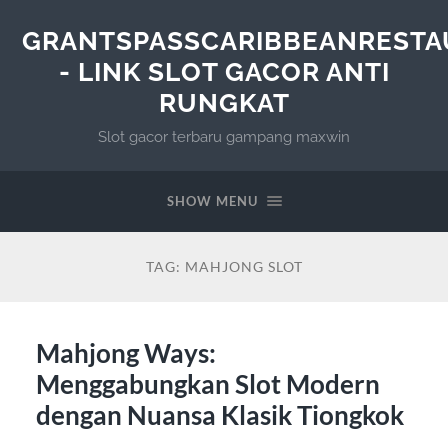
GRANTSPASSCARIBBEANRESTA
- LINK SLOT GACOR ANTI
RUNGKAT
Slot gacor terbaru gampang maxwin
SHOW MENU
TAG:
MAHJONG SLOT
Mahjong Ways:
Menggabungkan Slot Modern
dengan Nuansa Klasik Tiongkok