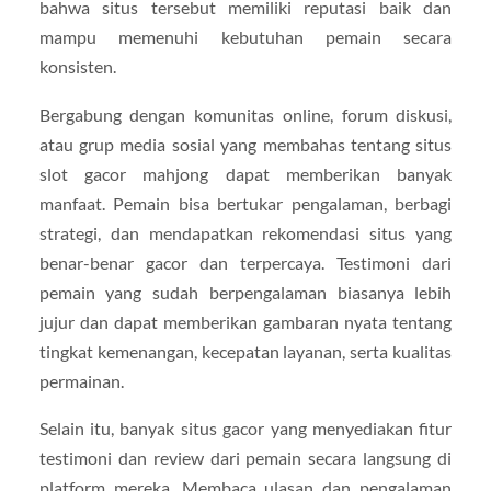
bahwa situs tersebut memiliki reputasi baik dan
mampu memenuhi kebutuhan pemain secara
konsisten.
Bergabung dengan komunitas online, forum diskusi,
atau grup media sosial yang membahas tentang situs
slot gacor mahjong dapat memberikan banyak
manfaat. Pemain bisa bertukar pengalaman, berbagi
strategi, dan mendapatkan rekomendasi situs yang
benar-benar gacor dan terpercaya. Testimoni dari
pemain yang sudah berpengalaman biasanya lebih
jujur dan dapat memberikan gambaran nyata tentang
tingkat kemenangan, kecepatan layanan, serta kualitas
permainan.
Selain itu, banyak situs gacor yang menyediakan fitur
testimoni dan review dari pemain secara langsung di
platform mereka. Membaca ulasan dan pengalaman