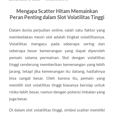
Mengapa Scatter Hitam Memainkan
Peran Penting dalam Slot Volatilitas Tinggi
Dalam dunia perjudian online, salah satu faktor yang
membedakan mesin slot adalah tingkat volatilitasnya.
Volatilitas mengacu pada seberapa sering dan
seberapa besar kemenangan yang dapat diperoleh
pemain selama permainan. Slot dengan volatilitas
tinggi cenderung memberikan kemenangan yang lebih
jarang, tetapi jika kemenangan itu datang, hadiahnya
bisa sangat besar. Oleh karena itu, pemain yang
memilih slot volatilitas tinggi biasanya bersiap untuk
risiko lebih besar, namun dengan potensi imbalan yang
juga besar.
Di dalam slot volatilitas tinggi, simbol scatter memiliki