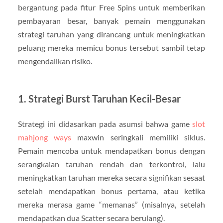
bergantung pada fitur Free Spins untuk memberikan
pembayaran besar, banyak pemain menggunakan
strategi taruhan yang dirancang untuk meningkatkan
peluang mereka memicu bonus tersebut sambil tetap
mengendalikan risiko.
1. Strategi Burst Taruhan Kecil-Besar
Strategi ini didasarkan pada asumsi bahwa game
slot
mahjong ways
maxwin seringkali memiliki siklus.
Pemain mencoba untuk mendapatkan bonus dengan
serangkaian taruhan rendah dan terkontrol, lalu
meningkatkan taruhan mereka secara signifikan sesaat
setelah mendapatkan bonus pertama, atau ketika
mereka merasa game “memanas” (misalnya, setelah
mendapatkan dua Scatter secara berulang).