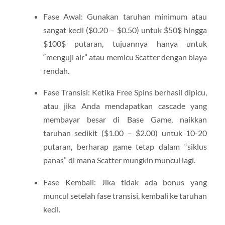
Fase Awal: Gunakan taruhan minimum atau
sangat kecil ($0.20 – $0.50) untuk
$50$
hingga
$100$
putaran, tujuannya hanya untuk
“menguji air” atau memicu Scatter dengan biaya
rendah.
Fase Transisi: Ketika Free Spins berhasil dipicu,
atau jika Anda mendapatkan cascade yang
membayar besar di Base Game, naikkan
taruhan sedikit ($1.00 – $2.00) untuk 10-20
putaran, berharap game tetap dalam “siklus
panas” di mana Scatter mungkin muncul lagi.
Fase Kembali: Jika tidak ada bonus yang
muncul setelah fase transisi, kembali ke taruhan
kecil.