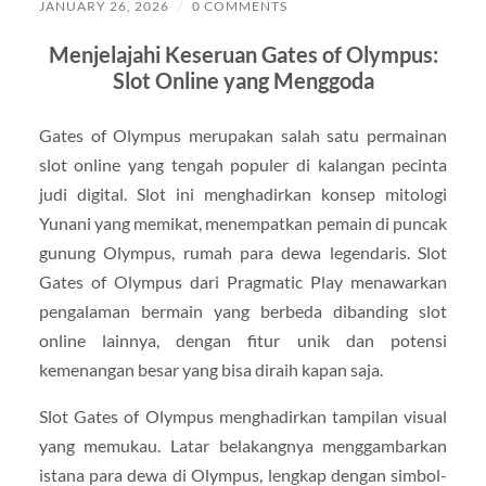
JANUARY 26, 2026
/
0 COMMENTS
Menjelajahi Keseruan Gates of Olympus:
Slot Online yang Menggoda
Gates of Olympus merupakan salah satu permainan
slot online yang tengah populer di kalangan pecinta
judi digital. Slot ini menghadirkan konsep mitologi
Yunani yang memikat, menempatkan pemain di puncak
gunung Olympus, rumah para dewa legendaris. Slot
Gates of Olympus dari Pragmatic Play menawarkan
pengalaman bermain yang berbeda dibanding slot
online lainnya, dengan fitur unik dan potensi
kemenangan besar yang bisa diraih kapan saja.
Slot Gates of Olympus menghadirkan tampilan visual
yang memukau. Latar belakangnya menggambarkan
istana para dewa di Olympus, lengkap dengan simbol-