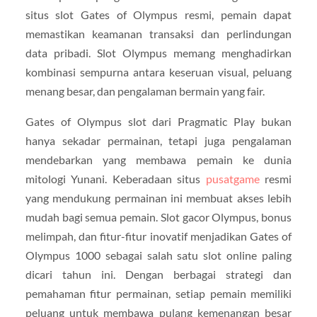
situs slot Gates of Olympus resmi, pemain dapat
memastikan keamanan transaksi dan perlindungan
data pribadi. Slot Olympus memang menghadirkan
kombinasi sempurna antara keseruan visual, peluang
menang besar, dan pengalaman bermain yang fair.
Gates of Olympus slot dari Pragmatic Play bukan
hanya sekadar permainan, tetapi juga pengalaman
mendebarkan yang membawa pemain ke dunia
mitologi Yunani. Keberadaan situs
pusatgame
resmi
yang mendukung permainan ini membuat akses lebih
mudah bagi semua pemain. Slot gacor Olympus, bonus
melimpah, dan fitur-fitur inovatif menjadikan Gates of
Olympus 1000 sebagai salah satu slot online paling
dicari tahun ini. Dengan berbagai strategi dan
pemahaman fitur permainan, setiap pemain memiliki
peluang untuk membawa pulang kemenangan besar