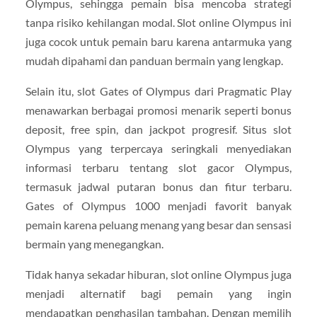
Olympus, sehingga pemain bisa mencoba strategi
tanpa risiko kehilangan modal. Slot online Olympus ini
juga cocok untuk pemain baru karena antarmuka yang
mudah dipahami dan panduan bermain yang lengkap.
Selain itu, slot Gates of Olympus dari Pragmatic Play
menawarkan berbagai promosi menarik seperti bonus
deposit, free spin, dan jackpot progresif. Situs slot
Olympus yang terpercaya seringkali menyediakan
informasi terbaru tentang slot gacor Olympus,
termasuk jadwal putaran bonus dan fitur terbaru.
Gates of Olympus 1000 menjadi favorit banyak
pemain karena peluang menang yang besar dan sensasi
bermain yang menegangkan.
Tidak hanya sekadar hiburan, slot online Olympus juga
menjadi alternatif bagi pemain yang ingin
mendapatkan penghasilan tambahan. Dengan memilih