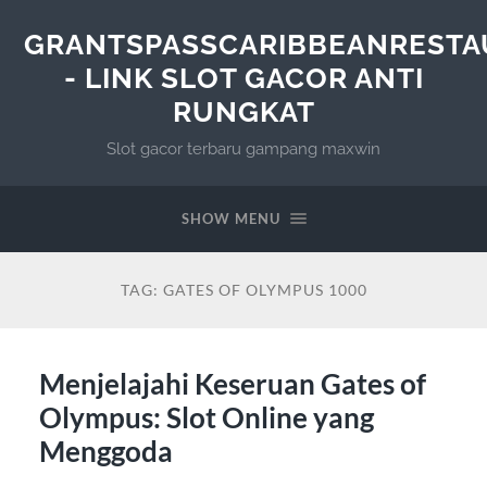
GRANTSPASSCARIBBEANRESTA
- LINK SLOT GACOR ANTI
RUNGKAT
Slot gacor terbaru gampang maxwin
SHOW MENU
TAG:
GATES OF OLYMPUS 1000
Menjelajahi Keseruan Gates of
Olympus: Slot Online yang
Menggoda