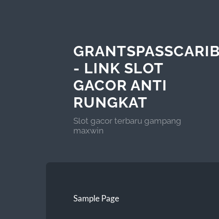
GRANTSPASSCARI
- LINK SLOT
GACOR ANTI
RUNGKAT
Slot gacor terbaru gampang
maxwin
Sample Page