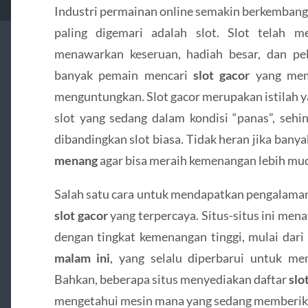
Industri permainan online semakin berkembang 
paling digemari adalah slot. Slot telah m
menawarkan keseruan, hadiah besar, dan pel
banyak pemain mencari
slot gacor
yang memb
menguntungkan. Slot gacor merupakan istilah 
slot yang sedang dalam kondisi “panas”, sehi
dibandingkan slot biasa. Tidak heran jika ban
menang
agar bisa meraih kemenangan lebih mu
Salah satu cara untuk mendapatkan pengalaman
slot gacor
yang terpercaya. Situs-situs ini men
dengan tingkat kemenangan tinggi, mulai dari
malam ini
, yang selalu diperbarui untuk me
Bahkan, beberapa situs menyediakan daftar
slo
mengetahui mesin mana yang sedang memberika