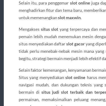
Selain itu, para penggemar
slot online
juga da
menghadirkan fitur dan tema baru, memberikan
untuk memenangkan
slot maxwin
.
Mengakses
situs slot
yang terpercaya dan me
pemain lebih mudah menemukan mesin dengan
situs menyediakan daftar
slot gacor
yang diperb
tidak perlu menebak-nebak mesin mana yang 
begitu, strategi bermain menjadi lebih efektif d
Selain faktor kemenangan, kenyamanan bermain
Situs yang menyediakan
slot online
harus mema
navigasi mudah, dan dukungan teknis yang 
bermain di
situs judi slot terbaik dan terp
permainan, memaksimalkan peluang menang