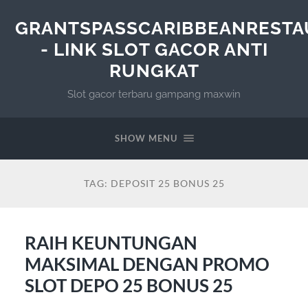
GRANTSPASSCARIBBEANRESTA
- LINK SLOT GACOR ANTI
RUNGKAT
Slot gacor terbaru gampang maxwin
SHOW MENU
TAG:
DEPOSIT 25 BONUS 25
RAIH KEUNTUNGAN
MAKSIMAL DENGAN PROMO
SLOT DEPO 25 BONUS 25