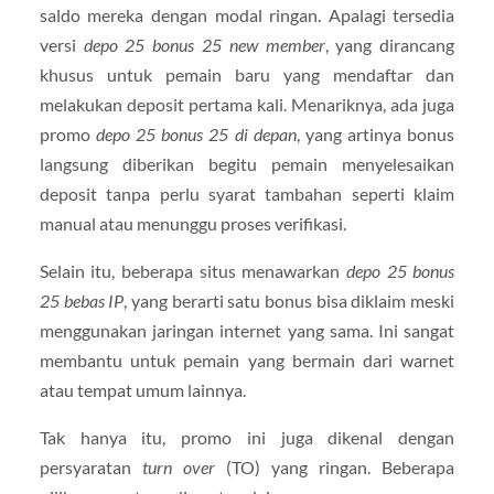
saldo mereka dengan modal ringan. Apalagi tersedia
versi
depo 25 bonus 25 new member
, yang dirancang
khusus untuk pemain baru yang mendaftar dan
melakukan deposit pertama kali. Menariknya, ada juga
promo
depo 25 bonus 25 di depan
, yang artinya bonus
langsung diberikan begitu pemain menyelesaikan
deposit tanpa perlu syarat tambahan seperti klaim
manual atau menunggu proses verifikasi.
Selain itu, beberapa situs menawarkan
depo 25 bonus
25 bebas IP
, yang berarti satu bonus bisa diklaim meski
menggunakan jaringan internet yang sama. Ini sangat
membantu untuk pemain yang bermain dari warnet
atau tempat umum lainnya.
Tak hanya itu, promo ini juga dikenal dengan
persyaratan
turn over
(TO) yang ringan. Beberapa