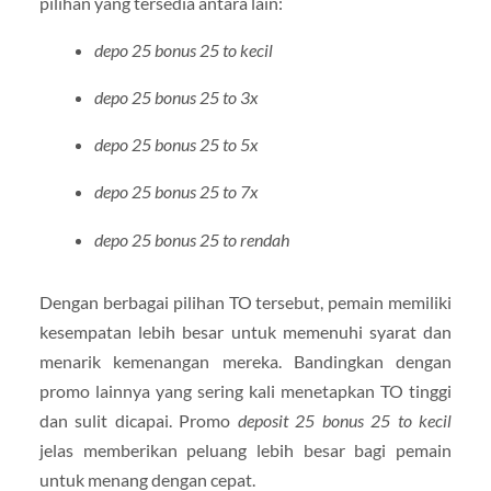
pilihan yang tersedia antara lain:
depo 25 bonus 25 to kecil
depo 25 bonus 25 to 3x
depo 25 bonus 25 to 5x
depo 25 bonus 25 to 7x
depo 25 bonus 25 to rendah
Dengan berbagai pilihan TO tersebut, pemain memiliki
kesempatan lebih besar untuk memenuhi syarat dan
menarik kemenangan mereka. Bandingkan dengan
promo lainnya yang sering kali menetapkan TO tinggi
dan sulit dicapai. Promo
deposit 25 bonus 25 to kecil
jelas memberikan peluang lebih besar bagi pemain
untuk menang dengan cepat.