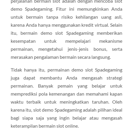
perjalanan bermain slot adalah dengan mencoba slot
demo Spadegaming. Fitur ini memungkinkan Anda
untuk bermain tanpa risiko kehilangan uang asli,
karena Anda hanya menggunakan kredit virtual. Selain
itu, bermain demo slot Spadegaming memberikan
kesempatan untuk mempelajari mekanisme
permainan, mengetahui jenis-jenis bonus, serta
merasakan pengalaman bermain secara langsung.
Tidak hanya itu, permainan demo slot Spadegaming
juga dapat membantu Anda mengasah strategi
permainan. Banyak pemain yang belajar untuk
memprediksi pola kemenangan dan memahami kapan
waktu terbaik untuk meningkatkan taruhan. Oleh
karena itu, slot demo Spadegaming adalah pilihan ideal
bagi siapa saja yang ingin belajar atau mengasah
keterampilan bermain slot online.