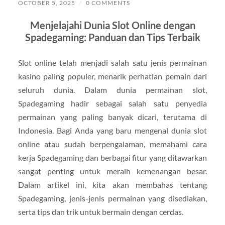
OCTOBER 5, 2025
/
0 COMMENTS
Menjelajahi Dunia Slot Online dengan
Spadegaming: Panduan dan Tips Terbaik
Slot online telah menjadi salah satu jenis permainan
kasino paling populer, menarik perhatian pemain dari
seluruh dunia. Dalam dunia permainan slot,
Spadegaming hadir sebagai salah satu penyedia
permainan yang paling banyak dicari, terutama di
Indonesia. Bagi Anda yang baru mengenal dunia slot
online atau sudah berpengalaman, memahami cara
kerja Spadegaming dan berbagai fitur yang ditawarkan
sangat penting untuk meraih kemenangan besar.
Dalam artikel ini, kita akan membahas tentang
Spadegaming, jenis-jenis permainan yang disediakan,
serta tips dan trik untuk bermain dengan cerdas.