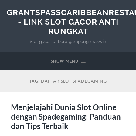
GRANTSPASSCARIBBEANRESTA
- LINK SLOT GACOR ANTI
RUNGKAT
Slot gacor terbaru gampang maxwin
SHOW MENU
TAG:
DAFTAR SLOT SPADEGAMING
Menjelajahi Dunia Slot Online
dengan Spadegaming: Panduan
dan Tips Terbaik