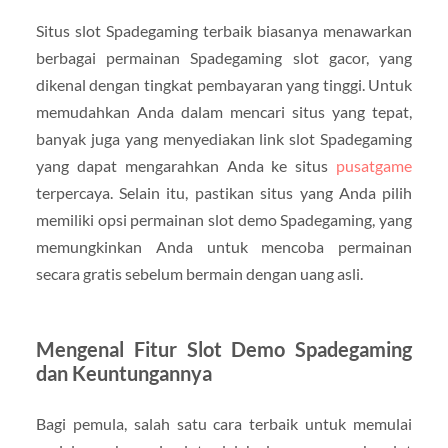
Situs slot Spadegaming terbaik biasanya menawarkan
berbagai permainan Spadegaming slot gacor, yang
dikenal dengan tingkat pembayaran yang tinggi. Untuk
memudahkan Anda dalam mencari situs yang tepat,
banyak juga yang menyediakan link slot Spadegaming
yang dapat mengarahkan Anda ke situs
pusatgame
terpercaya. Selain itu, pastikan situs yang Anda pilih
memiliki opsi permainan slot demo Spadegaming, yang
memungkinkan Anda untuk mencoba permainan
secara gratis sebelum bermain dengan uang asli.
Mengenal Fitur Slot Demo Spadegaming
dan Keuntungannya
Bagi pemula, salah satu cara terbaik untuk memulai