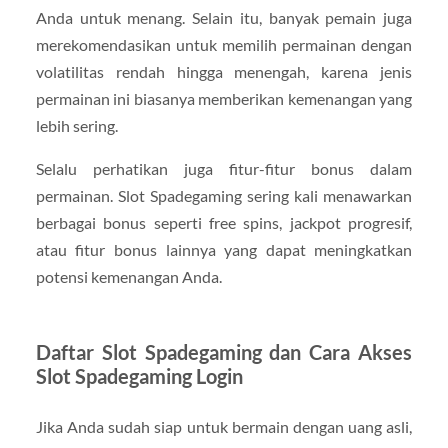
Anda untuk menang. Selain itu, banyak pemain juga
merekomendasikan untuk memilih permainan dengan
volatilitas rendah hingga menengah, karena jenis
permainan ini biasanya memberikan kemenangan yang
lebih sering.
Selalu perhatikan juga fitur-fitur bonus dalam
permainan. Slot Spadegaming sering kali menawarkan
berbagai bonus seperti free spins, jackpot progresif,
atau fitur bonus lainnya yang dapat meningkatkan
potensi kemenangan Anda.
Daftar Slot Spadegaming dan Cara Akses
Slot Spadegaming Login
Jika Anda sudah siap untuk bermain dengan uang asli,