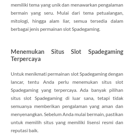
memiliki tema yang unik dan menawarkan pengalaman
bermain yang seru. Mulai dari tema petualangan,
mitologi, hingga alam liar, semua tersedia dalam
berbagai jenis permainan slot Spadegaming.
Menemukan Situs Slot Spadegaming
Terpercaya
Untuk menikmati permainan slot Spadegaming dengan
lancar, tentu Anda perlu menemukan situs slot
Spadegaming yang terpercaya. Ada banyak pilihan
situs slot Spadegaming di luar sana, tetapi tidak
semuanya memberikan pengalaman yang aman dan
menyenangkan. Sebelum Anda mulai bermain, pastikan
untuk memilih situs yang memiliki lisensi resmi dan
reputasi baik.