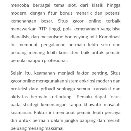
mencoba berbagai tema slot, dari klasik hingga
modern, dengan fitur bonus menarik dan potensi
kemenangan besar. Situs gacor online terbaik
menawarkan RTP tinggi, pola kemenangan yang bisa
dianalisis, dan mekanisme bonus yang adil. Kombinasi
ini membuat pengalaman bermain lebih seru dan
peluang menang lebih konsisten, baik untuk pemain
pemula maupun profesional.
Selain itu, keamanan menjadi faktor penting. Situs
gacor online menggunakan sistem enkripsi modern dan
proteksi data pribadi sehingga semua transaksi dan
aktivitas bermain terlindungi. Pemain dapat fokus
pada strategi kemenangan tanpa khawatir masalah
keamanan. Faktor ini membuat pemain lebih percaya
diri untuk bermain dalam jangka panjang dan meraih
peluang menang maksimal.