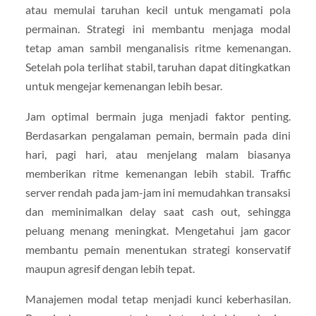
atau memulai taruhan kecil untuk mengamati pola
permainan. Strategi ini membantu menjaga modal
tetap aman sambil menganalisis ritme kemenangan.
Setelah pola terlihat stabil, taruhan dapat ditingkatkan
untuk mengejar kemenangan lebih besar.
Jam optimal bermain juga menjadi faktor penting.
Berdasarkan pengalaman pemain, bermain pada dini
hari, pagi hari, atau menjelang malam biasanya
memberikan ritme kemenangan lebih stabil. Traffic
server rendah pada jam-jam ini memudahkan transaksi
dan meminimalkan delay saat cash out, sehingga
peluang menang meningkat. Mengetahui jam gacor
membantu pemain menentukan strategi konservatif
maupun agresif dengan lebih tepat.
Manajemen modal tetap menjadi kunci keberhasilan.