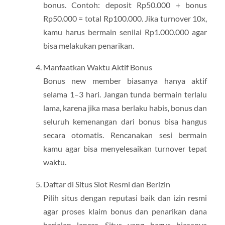
bonus. Contoh: deposit Rp50.000 + bonus
Rp50.000 = total Rp100.000. Jika turnover 10x,
kamu harus bermain senilai Rp1.000.000 agar
bisa melakukan penarikan.
Manfaatkan Waktu Aktif Bonus
Bonus new member biasanya hanya aktif
selama 1–3 hari. Jangan tunda bermain terlalu
lama, karena jika masa berlaku habis, bonus dan
seluruh kemenangan dari bonus bisa hangus
secara otomatis. Rencanakan sesi bermain
kamu agar bisa menyelesaikan turnover tepat
waktu.
Daftar di Situs Slot Resmi dan Berizin
Pilih situs dengan reputasi baik dan izin resmi
agar proses klaim bonus dan penarikan dana
berjalan lancar. Situs yang bagus biasanya