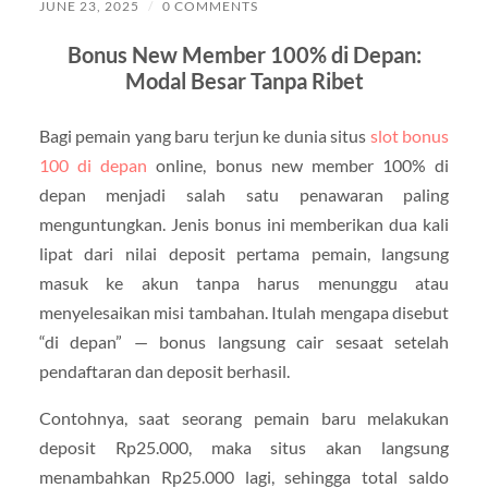
JUNE 23, 2025
/
0 COMMENTS
Bonus New Member 100% di Depan:
Modal Besar Tanpa Ribet
Bagi pemain yang baru terjun ke dunia situs
slot bonus
100 di depan
online, bonus new member 100% di
depan menjadi salah satu penawaran paling
menguntungkan. Jenis bonus ini memberikan dua kali
lipat dari nilai deposit pertama pemain, langsung
masuk ke akun tanpa harus menunggu atau
menyelesaikan misi tambahan. Itulah mengapa disebut
“di depan” — bonus langsung cair sesaat setelah
pendaftaran dan deposit berhasil.
Contohnya, saat seorang pemain baru melakukan
deposit Rp25.000, maka situs akan langsung
menambahkan Rp25.000 lagi, sehingga total saldo