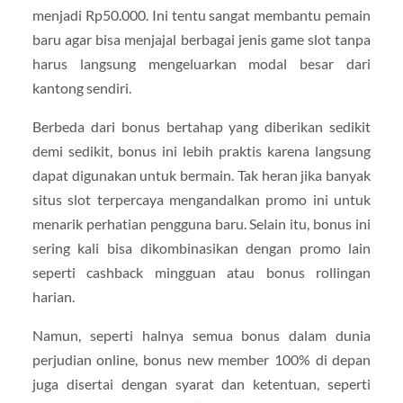
menjadi Rp50.000. Ini tentu sangat membantu pemain
baru agar bisa menjajal berbagai jenis game slot tanpa
harus langsung mengeluarkan modal besar dari
kantong sendiri.
Berbeda dari bonus bertahap yang diberikan sedikit
demi sedikit, bonus ini lebih praktis karena langsung
dapat digunakan untuk bermain. Tak heran jika banyak
situs slot terpercaya mengandalkan promo ini untuk
menarik perhatian pengguna baru. Selain itu, bonus ini
sering kali bisa dikombinasikan dengan promo lain
seperti cashback mingguan atau bonus rollingan
harian.
Namun, seperti halnya semua bonus dalam dunia
perjudian online, bonus new member 100% di depan
juga disertai dengan syarat dan ketentuan, seperti