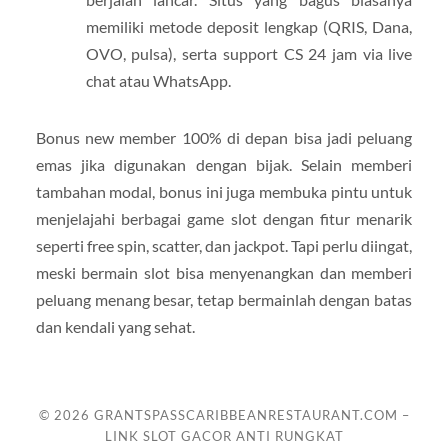
memiliki metode deposit lengkap (QRIS, Dana,
OVO, pulsa), serta support CS 24 jam via live
chat atau WhatsApp.
Bonus new member 100% di depan bisa jadi peluang
emas jika digunakan dengan bijak. Selain memberi
tambahan modal, bonus ini juga membuka pintu untuk
menjelajahi berbagai game slot dengan fitur menarik
seperti free spin, scatter, dan jackpot. Tapi perlu diingat,
meski bermain slot bisa menyenangkan dan memberi
peluang menang besar, tetap bermainlah dengan batas
dan kendali yang sehat.
© 2026
GRANTSPASSCARIBBEANRESTAURANT.COM –
LINK SLOT GACOR ANTI RUNGKAT